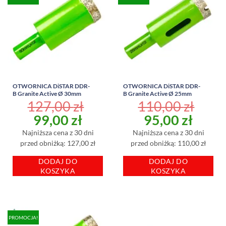
OTWORNICA DiSTAR DDR-
OTWORNICA DiSTAR DDR-
B Granite Active Ø 30mm
B Granite Active Ø 25mm
127,00
zł
110,00
zł
Pierwotna
Aktualna
Pierwotna
Aktu
99,00
zł
95,00
zł
cena
cena
cena
cena
Najniższa cena z 30 dni
Najniższa cena z 30 dni
wynosiła:
wynosi:
wynosiła:
wynos
przed obniżką: 127,00 zł
przed obniżką: 110,00 zł
127,00 zł.
99,00 zł.
110,00 zł.
95,00
DODAJ DO
DODAJ DO
KOSZYKA
KOSZYKA
PROMOCJA!