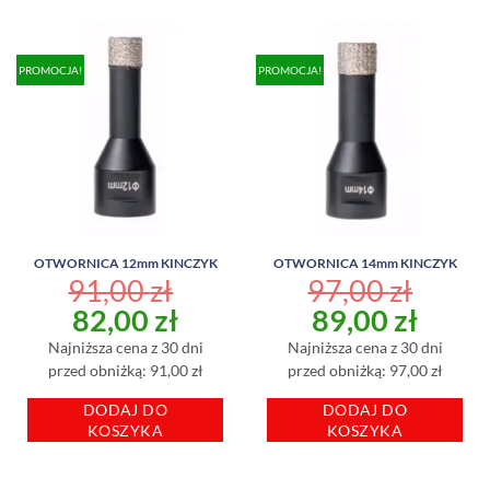
PROMOCJA!
PROMOCJA!
OTWORNICA 12mm KINCZYK
OTWORNICA 14mm KINCZYK
91,00
zł
97,00
zł
Pierwotna
Aktualna
Pierwotna
Aktu
82,00
zł
89,00
zł
cena
cena
cena
cena
Najniższa cena z 30 dni
Najniższa cena z 30 dni
wynosiła:
wynosi:
wynosiła:
wynos
przed obniżką: 91,00 zł
przed obniżką: 97,00 zł
91,00 zł.
82,00 zł.
97,00 zł.
89,00
DODAJ DO
DODAJ DO
KOSZYKA
KOSZYKA