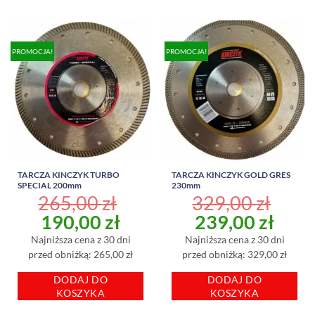
PROMOCJA!
PROMOCJA!
TARCZA KINCZYK TURBO
TARCZA KINCZYK GOLD GRES
SPECIAL 200mm
230mm
265,00
zł
329,00
zł
Pierwotna
Aktualna
Pierwotna
Aktu
190,00
zł
239,00
zł
cena
cena
cena
cena
Najniższa cena z 30 dni
Najniższa cena z 30 dni
wynosiła:
wynosi:
wynosiła:
wyno
przed obniżką: 265,00 zł
przed obniżką: 329,00 zł
265,00 zł.
190,00 zł.
329,00 zł.
239,
DODAJ DO
DODAJ DO
KOSZYKA
KOSZYKA