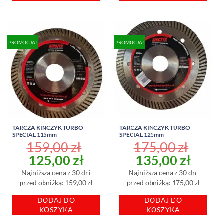
PROMOCJA!
PROMOCJA!
TARCZA KINCZYK TURBO
TARCZA KINCZYK TURBO
SPECIAL 115mm
SPECIAL 125mm
159,00
zł
175,00
zł
Pierwotna
Aktualna
Pierwotna
Aktu
125,00
zł
135,00
zł
cena
cena
cena
cena
Najniższa cena z 30 dni
Najniższa cena z 30 dni
wynosiła:
wynosi:
wynosiła:
wyno
przed obniżką: 159,00 zł
przed obniżką: 175,00 zł
159,00 zł.
125,00 zł.
175,00 zł.
135,
DODAJ DO
DODAJ DO
KOSZYKA
KOSZYKA