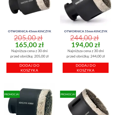
OTWORNICA 45mm KINCZYK
OTWORNICA 55mm KINCZYK
205,00
zł
244,00
zł
Pierwotna
Aktualna
Pierwotna
Aktu
165,00
zł
194,00
zł
cena
cena
cena
cena
Najniższa cena z 30 dni
Najniższa cena z 30 dni
wynosiła:
wynosi:
wynosiła:
wyno
przed obniżką: 205,00 zł
przed obniżką: 244,00 zł
205,00 zł.
165,00 zł.
244,00 zł.
194,
DODAJ DO
DODAJ DO
KOSZYKA
KOSZYKA
PROMOCJA!
PROMOCJA!