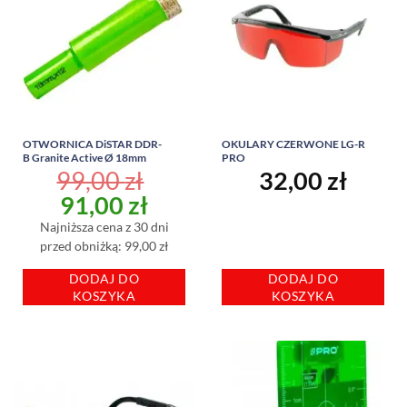
OTWORNICA DiSTAR DDR-
OKULARY CZERWONE LG-R
B Granite Active Ø 18mm
PRO
99,00
zł
32,00
zł
Pierwotna
Aktualna
91,00
zł
cena
cena
Najniższa cena z 30 dni
wynosiła:
wynosi:
przed obniżką: 99,00 zł
99,00 zł.
91,00 zł.
DODAJ DO
DODAJ DO
KOSZYKA
KOSZYKA