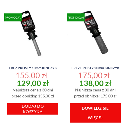
PROMOCJA!
PROMOCJA!
FREZ PROSTY 10mm KINCZYK
FREZ PROSTY 20mm KINCZYK
155,00
zł
175,00
zł
Pierwotna
Aktualna
Pierwotna
Aktu
129,00
zł
138,00
zł
cena
cena
cena
cena
Najniższa cena z 30 dni
Najniższa cena z 30 dni
wynosiła:
wynosi:
wynosiła:
wyno
przed obniżką: 155,00 zł
przed obniżką: 175,00 zł
155,00 zł.
129,00 zł.
175,00 zł.
138,
DODAJ DO
DOWIEDZ SIĘ
KOSZYKA
WIĘCEJ