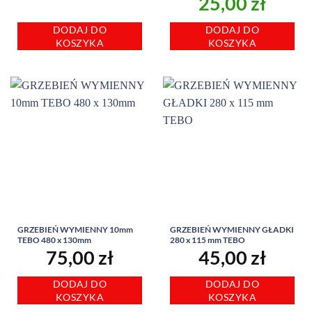
Pierwotna
Aktu
25,00
zł
cena
cena
DODAJ DO
DODAJ DO
wynosiła:
wynos
KOSZYKA
KOSZYKA
29,00 zł.
25,00
GRZEBIEŃ WYMIENNY 10mm
GRZEBIEŃ WYMIENNY GŁADKI
TEBO 480 x 130mm
280 x 115 mm TEBO
75,00
zł
45,00
zł
DODAJ DO
DODAJ DO
KOSZYKA
KOSZYKA