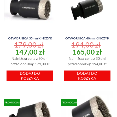
OTWORNICA 35mm KINCZYK
OTWORNICA 40mm KINCZYK
179,00
zł
194,00
zł
Pierwotna
Aktualna
Pierwotna
Aktu
147,00
zł
165,00
zł
cena
cena
cena
cena
Najniższa cena z 30 dni
Najniższa cena z 30 dni
wynosiła:
wynosi:
wynosiła:
wyno
przed obniżką: 179,00 zł
przed obniżką: 194,00 zł
179,00 zł.
147,00 zł.
194,00 zł.
165,
DODAJ DO
DODAJ DO
KOSZYKA
KOSZYKA
PROMOCJA!
PROMOCJA!