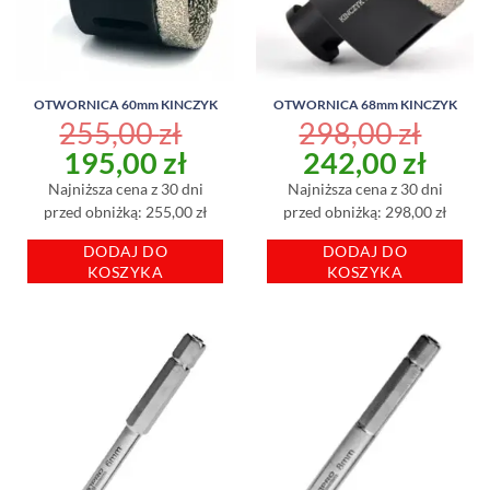
OTWORNICA 60mm KINCZYK
OTWORNICA 68mm KINCZYK
255,00
zł
298,00
zł
Pierwotna
Aktualna
Pierwotna
Aktu
195,00
zł
242,00
zł
cena
cena
cena
cena
Najniższa cena z 30 dni
Najniższa cena z 30 dni
wynosiła:
wynosi:
wynosiła:
wyno
przed obniżką: 255,00 zł
przed obniżką: 298,00 zł
255,00 zł.
195,00 zł.
298,00 zł.
242,
DODAJ DO
DODAJ DO
KOSZYKA
KOSZYKA