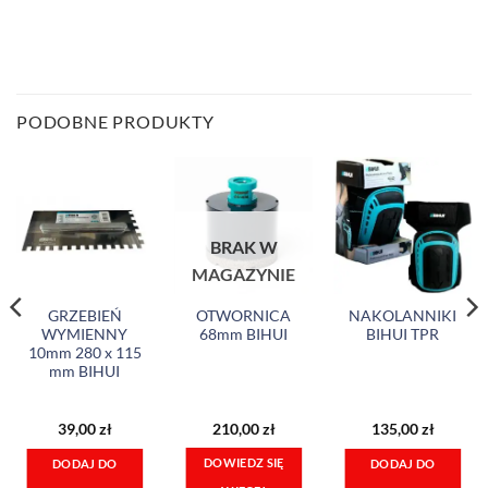
PODOBNE PRODUKTY
BRAK W
MAGAZYNIE
GRZEBIEŃ
OTWORNICA
NAKOLANNIKI
WYMIENNY
68mm BIHUI
BIHUI TPR
10mm 280 x 115
mm BIHUI
39,00
zł
210,00
zł
135,00
zł
DOWIEDZ SIĘ
DODAJ DO
DODAJ DO