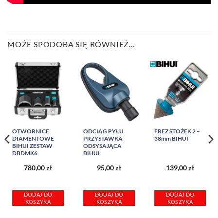
MOŻE SPODOBA SIĘ RÓWNIEŻ…
OTWORNICE
ODCIĄG PYŁU
FREZ STOŻEK 2 –
DIAMENTOWE
PRZYSTAWKA
38mm BIHUI
BIHUI ZESTAW
ODSYSAJĄCA
DBDMK6
BIHUI
780,00
zł
95,00
zł
139,00
zł
DODAJ DO
DODAJ DO
DODAJ DO
KOSZYKA
KOSZYKA
KOSZYKA