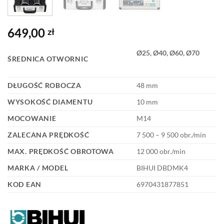
649,00
zł
Ø25,
Ø40, Ø60, Ø70
ŚREDNICA OTWORNIC
DŁUGOŚĆ ROBOCZA
48 mm
WYSOKOŚĆ DIAMENTU
10 mm
MOCOWANIE
M14
ZALECANA PRĘDKOŚĆ
7 500 – 9 500 obr./min
MAX. PRĘDKOŚĆ OBROTOWA
12 000 obr./min
MARKA / MODEL
BIHUI DBDMK4
KOD EAN
6970431877851