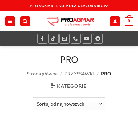
Przewiń
PROAGMAR - SKLEP DLA GLAZURNIKÒW
do
zawartości
0
PRO
Strona główna
/
PRZYSSAWKI
/
PRO
KATEGORIE