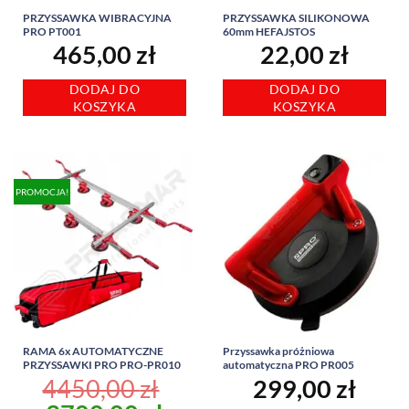
PRZYSSAWKA WIBRACYJNA
PRZYSSAWKA SILIKONOWA
PRO PT001
60mm HEFAJSTOS
465,00
zł
22,00
zł
DODAJ DO
DODAJ DO
KOSZYKA
KOSZYKA
PROMOCJA!
RAMA 6x AUTOMATYCZNE
Przyssawka próżniowa
PRZYSSAWKI PRO PRO-PR010
automatyczna PRO PR005
4450,00
zł
299,00
zł