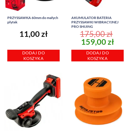
PRZYSSAWKA 60mm do małych
AKUMULATOR BATERIA
płytek
PRZYSSAWKI WIBRACYJNEJ
PRO SHIJING
11,00
zł
175,00
zł
Pierwotna
Aktu
159,00
zł
cena
cena
DODAJ DO
DODAJ DO
wynosiła:
wyno
KOSZYKA
KOSZYKA
175,00 zł.
159,