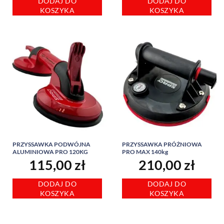
DODAJ DO
DODAJ DO
wynosiła:
wynosi:
KOSZYKA
KOSZYKA
310,00 zł.
275,00 zł.
PRZYSSAWKA PODWÓJNA
PRZYSSAWKA PRÓŻNIOWA
ALUMINIOWA PRO 120KG
PRO MAX 140kg
115,00
zł
210,00
zł
DODAJ DO
DODAJ DO
KOSZYKA
KOSZYKA