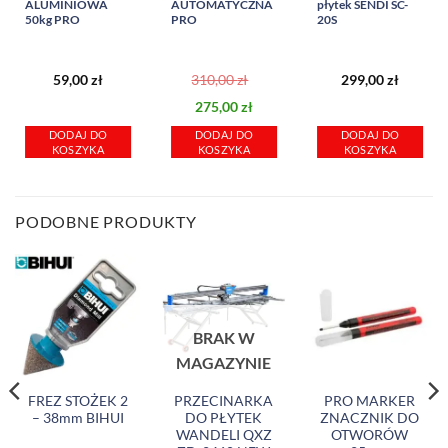
ALUMINIOWA
AUTOMATYCZNA
płytek SENDI SC-
50kg PRO
PRO
20S
59,00
zł
310,00
zł
299,00
zł
Pierwotna
Aktualna
275,00
zł
cena
cena
DODAJ DO
DODAJ DO
DODAJ DO
wynosiła:
wynosi:
KOSZYKA
KOSZYKA
KOSZYKA
310,00 zł.
275,00 zł.
PODOBNE PRODUKTY
BRAK W
MAGAZYNIE
FREZ STOŻEK 2
PRZECINARKA
PRO MARKER
– 38mm BIHUI
DO PŁYTEK
ZNACZNIK DO
WANDELI QXZ
OTWORÓW