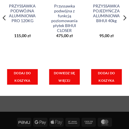
PRZYSSAWKA
Przyssawka
PRZYSSAWKA
PODWÓJNA
podwójna z
POJEDYŃCZA
ALUMINIOWA
funkcją
ALUMINIOWA
PRO 120KG
poziomowania
BIHUI 40kg
płytek BIHUI
CLOSER
115,00
zł
475,00
zł
95,00
zł
DOWIEDZ SIĘ
DODAJ DO
DODAJ DO
WIĘCEJ
KOSZYKA
KOSZYKA
PayU
Google
Apple
Bank
Cash
MasterCa
Pay
Pay
Transfer
on