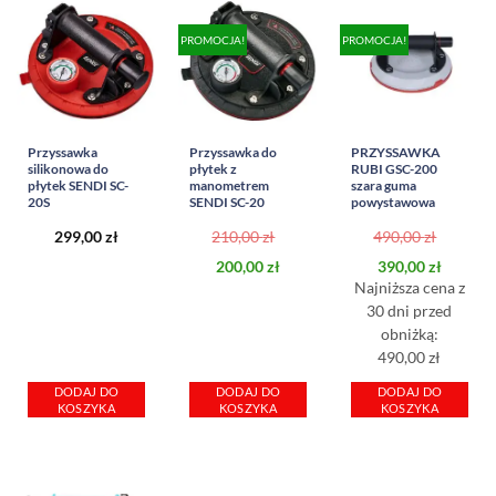
PROMOCJA!
PROMOCJA!
Przyssawka
Przyssawka do
PRZYSSAWKA
silikonowa do
płytek z
RUBI GSC-200
płytek SENDI SC-
manometrem
szara guma
20S
SENDI SC-20
powystawowa
299,00
zł
210,00
zł
490,00
zł
Pierwotna
Aktualna
Pierwot
Akt
200,00
zł
390,00
zł
cena
cena
cena
cen
Najniższa cena z
wynosiła:
wynosi:
wynosiła
wyn
30 dni przed
obniżką:
210,00 zł.
200,00 zł.
490,00 zł
390,
490,00 zł
DODAJ DO
DODAJ DO
DODAJ DO
KOSZYKA
KOSZYKA
KOSZYKA