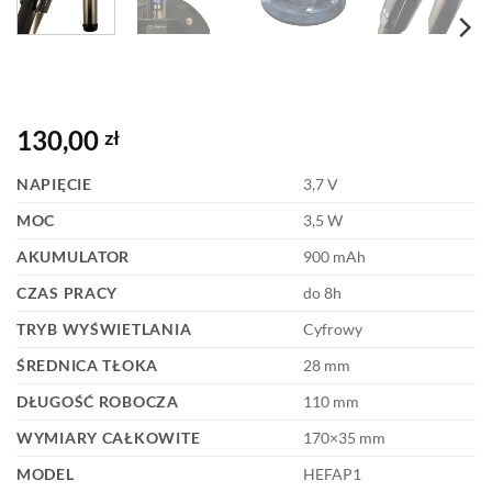
130,00
zł
NAPIĘCIE
3,7 V
MOC
3,5 W
AKUMULATOR
900 mAh
CZAS PRACY
do 8h
TRYB WYŚWIETLANIA
Cyfrowy
ŚREDNICA TŁOKA
28 mm
DŁUGOŚĆ ROBOCZA
110 mm
WYMIARY CAŁKOWITE
170×35 mm
MODEL
HEFAP1