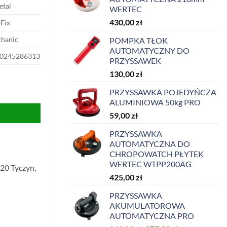
etal
WERTEC
430,00
zł
Fix
hanic
POMPKA TŁOK
AUTOMATYCZNY DO
0245286313
PRZYSSAWEK
130,00
zł
PRZYSSAWKA POJEDYŃCZA
ALUMINIOWA 50kg PRO
59,00
zł
PRZYSSAWKA
AUTOMATYCZNA DO
CHROPOWATCH PŁYTEK
WERTEC WTPP200AG
20 Tyczyn,
425,00
zł
PRZYSSAWKA
AKUMULATOROWA
AUTOMATYCZNA PRO