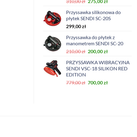
Pierwotna
Aktualna
310,00
zł
275,00
zł
cena
cena
Przyssawka silikonowa do
wynosiła:
wynosi:
płytek SENDI SC-20S
310,00 zł.
275,00 zł.
299,00
zł
Przyssawka do płytek z
manometrem SENDI SC-20
Pierwotna
Aktualna
210,00
zł
200,00
zł
cena
cena
PRZYSSAWKA WIBRACYJNA
wynosiła:
wynosi:
SENDI VSC-18 SILIKON RED
210,00 zł.
200,00 zł.
EDITION
Pierwotna
Aktualna
779,00
zł
700,00
zł
cena
cena
wynosiła:
wynosi:
779,00 zł.
700,00 zł.