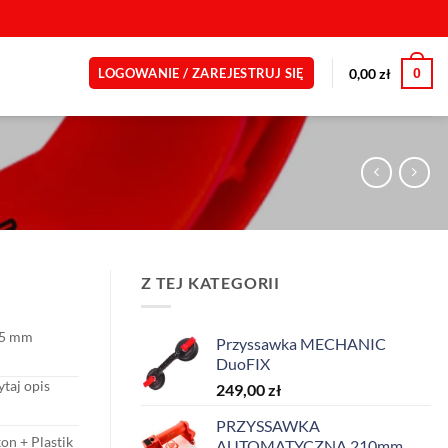
0
0,00
zł
LOGOWANIE / ZAREJESTRUJ SIĘ
Z TEJ KATEGORII
5 mm
Przyssawka MECHANIC
DuoFIX
ytaj opis
249,00
zł
PRZYSSAWKA
kon + Plastik
AUTOMATYCZNA 210mm