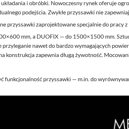
 układania i obróbki. Nowoczesny rynek oferuje ogro
ualnego podejścia. Zwykłe przyssawki nie zapewnia
 przyssawki zaprojektowane specjalnie do pracy z
 600×600 mm, a DUOFIX — do 1500×1500 mm. Sztuczn
 przyleganie nawet do bardzo wymagających powierz
idna konstrukcja zapewnia długą żywotność. Mocowani
yć funkcjonalność przyssawki — m.in. do wyrównywani