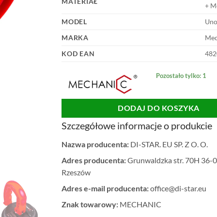
MATERIAŁ
+ M
MODEL
Uno
MARKA
Mec
KOD EAN
482
Pozostało tylko: 1
DODAJ DO KOSZYKA
Szczegółowe informacje o produkcie
Nazwa producenta:
DI-STAR. EU SP. Z O. O.
Adres producenta:
Grunwaldzka str. 70H 36-0
Rzeszów
Adres e-mail producenta:
office@di-star.eu
Znak towarowy:
MECHANIC