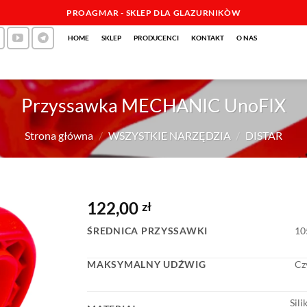
PROAGMAR - SKLEP DLA GLAZURNIKÒW
HOME
SKLEP
PRODUCENCI
KONTAKT
O NAS
Przyssawka MECHANIC UnoFIX
Strona główna
/
WSZYSTKIE NARZĘDZIA
/
DISTAR
122,00
zł
ŚREDNICA PRZYSSAWKI
10
MAKSYMALNY UDŹWIG
Cz
Sili