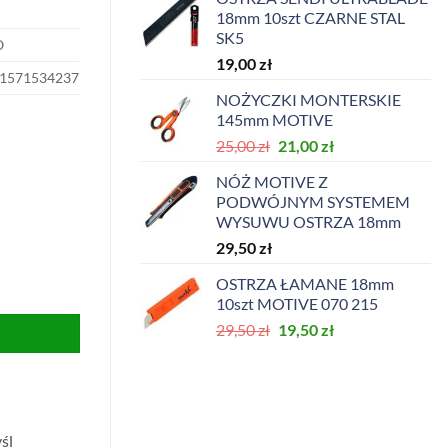
18mm 10szt CZARNE STAL
SK5
O
19,00
zł
1571534237
NOŻYCZKI MONTERSKIE
145mm MOTIVE
Pierwotna
Aktualna
25,00
zł
21,00
zł
cena
cena
NÓŻ MOTIVE Z
wynosiła:
wynosi:
PODWÓJNYM SYSTEMEM
25,00 zł.
21,00 zł.
WYSUWU OSTRZA 18mm
29,50
zł
OSTRZA ŁAMANE 18mm
U135 6w1
10szt MOTIVE 070 215
Pierwotna
Aktualna
29,50
zł
19,50
zł
cena
cena
wynosiła:
wynosi:
29,50 zł.
19,50 zł.
śl