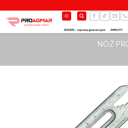
Przewiń
do
zawartości
SERWIS – naprawy gwarancyjne
ZWROTY
NÓŻ PR