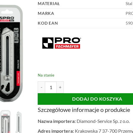
MATERIAŁ
Stal
MARKA
PR
KOD EAN
590
Na stanie
ilość NÓŻ PRO UNIWERSALNY STALOWY PRO-N
DODAJ DO KOSZYKA
Szczegółowe informacje o produkcie
Nazwa importera:
Diamond-Service Sp. z o.o.
Adres importera:
Krakowska 7 37-700 Przemy