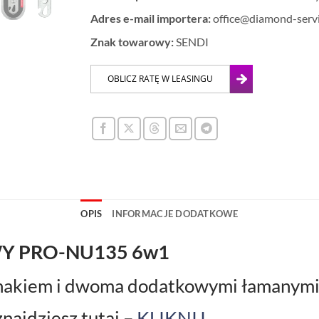
Adres e-mail importera:
office@diamond-servi
Znak towarowy:
SENDI
OPIS
INFORMACJE DODATKOWE
Y PRO-NU135 6w1
 hakiem i dwoma dodatkowymi łamanymi
najdziesz tutaj –
KLIKNIJ