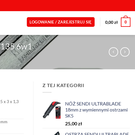
0
0,00
zł
LOGOWANIE / ZAREJESTRUJ SIĘ
135 6w1
Z TEJ KATEGORII
5 x 3 x 1,3
NÓŻ SENDI ULTRABLADE
m
18mm z wymiennymi ostrzami
SK5
 mm
25,00
zł
OSTRZA SENDI ULTRABLADE