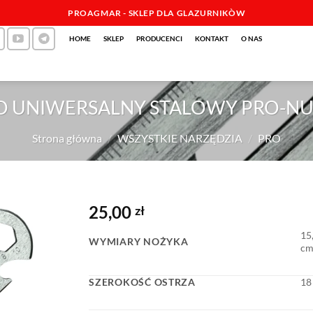
PROAGMAR - SKLEP DLA GLAZURNIKÒW
HOME
SKLEP
PRODUCENCI
KONTAKT
O NAS
O UNIWERSALNY STALOWY PRO-NU
Strona główna
/
WSZYSTKIE NARZĘDZIA
/
PRO
25,00
zł
15,
WYMIARY NOŻYKA
c
SZEROKOŚĆ OSTRZA
18