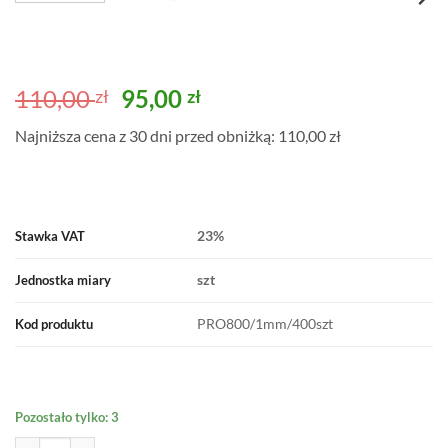
Pierwotna
Aktualna
110,00
95,00
zł
zł
cena
cena
Najniższa cena z 30 dni przed obniżką: 110,00 zł
wynosiła:
wynosi:
110,00 zł.
95,00 zł.
23%
Stawka VAT
szt
Jednostka miary
PRO800/1mm/400szt
Kod produktu
Pozostało tylko: 3
ilość KLIPSY 1mm PRO SP800 400szt