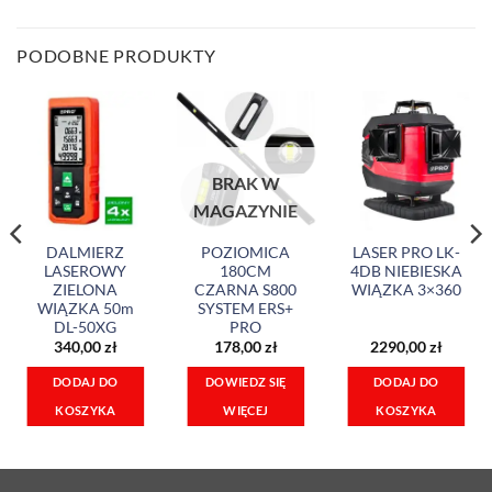
PODOBNE PRODUKTY
BRAK W
MAGAZYNIE
DALMIERZ
POZIOMICA
LASER PRO LK-
LASEROWY
180CM
4DB NIEBIESKA
ZIELONA
CZARNA S800
WIĄZKA 3×360
WIĄZKA 50m
SYSTEM ERS+
DL-50XG
PRO
340,00
zł
178,00
zł
2290,00
zł
DOWIEDZ SIĘ
DODAJ DO
DODAJ DO
WIĘCEJ
KOSZYKA
KOSZYKA