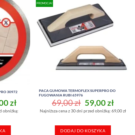
PROMOCJA!
PACA GUMOWA TERMOFLEX SUPERPRO DO
PRO 30972
FUGOWANIA RUBI 65976
rwotna
Aktualna
Pierwotna
Aktua
,00
zł
69,00
zł
59,00
zł
a
cena
cena
cena
d obniżką:
Najniższa cena z 30 dni przed obniżką: 69,00 zł
osiła:
wynosi:
wynosiła:
wynos
,00 zł.
99,00 zł.
69,00 zł.
59,00 
KA
DODAJ DO KOSZYKA