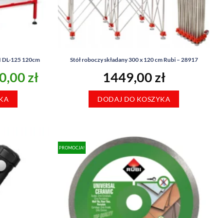
I DL-125 120cm
Stół roboczy składany 300 x 120 cm Rubi – 28917
rwotna
Aktualna
0,00
zł
1449,00
zł
a
cena
KA
siła:
wynosi:
DODAJ DO KOSZYKA
,00 zł.
6100,00 zł.
PROMOCJA!