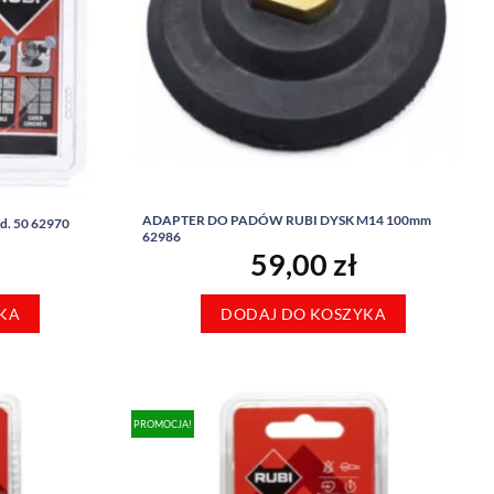
ADAPTER DO PADÓW RUBI DYSK M14 100mm
d. 50 62970
62986
59,00
zł
KA
DODAJ DO KOSZYKA
PROMOCJA!