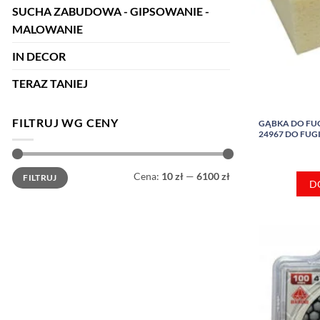
SUCHA ZABUDOWA - GIPSOWANIE -
MALOWANIE
IN DECOR
TERAZ TANIEJ
FILTRUJ WG CENY
GĄBKA DO FU
24967 DO FU
Cena
Cena
Cena:
10 zł
—
6100 zł
FILTRUJ
min
max
D