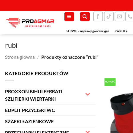
Przewiń
do
zawartości
SERWIS – naprawy gwarancyjne
ZWROTY
rubi
Strona główna
/
Produkty oznaczone “rubi”
KATEGORIE PRODUKTÓW
NOWOŚĆ
PROXXON BIHUI FERRATI
SZLIFIERKI WIERTARKI
EDPLIT PRZYCISKI WC
SZAFKI ŁAZIENKOWE
PRZECINARKI ELEKTRYCZNE