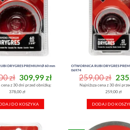
UBI DRYGRES PREMIUM Ø 60 mm
OTWORNICA RUBI DRYGRES PREM
06974
Pierwotna
Aktualna
Pie
,00
zł
309,99
zł
259,00
zł
235
cena
cena
cen
 cena z 30 dni przed obniżką:
Najniższa cena z 30 dni prze
wynosiła:
wynosi:
wyno
378,00 zł
259,00 zł
378,00 zł.
309,99 zł.
259,
ODAJ DO KOSZYKA
DODAJ DO KOSZY