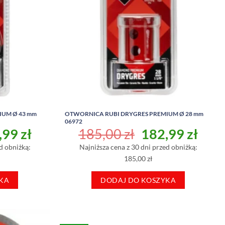
IUM Ø 43 mm
OTWORNICA RUBI DRYGRES PREMIUM Ø 28 mm
06972
rwotna
Aktualna
Pierwotna
Aktu
,99
zł
185,00
zł
182,99
zł
a
cena
cena
cen
d obniżką:
Najniższa cena z 30 dni przed obniżką:
siła:
wynosi:
wynosiła:
wyno
185,00 zł
00 zł.
235,99 zł.
185,00 zł.
182,
KA
DODAJ DO KOSZYKA