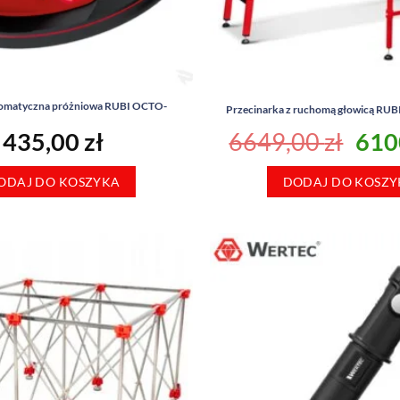
tomatyczna próżniowa RUBI OCTO-
Przecinarka z ruchomą głowicą RUB
Pie
435,00
zł
6649,00
zł
610
cen
ODAJ DO KOSZYKA
DODAJ DO KOSZY
wyno
6649