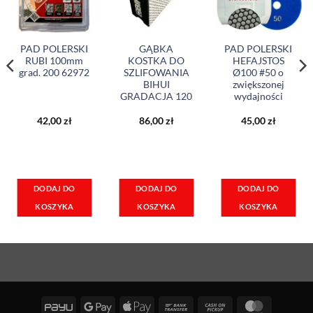
PAD POLERSKI
GĄBKA
PAD POLERSKI
RUBI 100mm
KOSTKA DO
HEFAJSTOS
grad. 200 62972
SZLIFOWANIA
Ø100 #50 o
BIHUI
zwiększonej
GRADACJA 120
wydajności
42,00
zł
86,00
zł
45,00
zł
DODAJ DO
DODAJ DO
DODAJ DO
KOSZYKA
KOSZYKA
KOSZYKA
PayU
Google
Apple
Bank
Cash
MasterCa