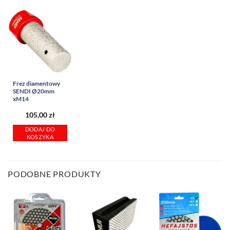
Frez diamentowy
SENDI Ø20mm
xM14
105,00
zł
DODAJ DO
KOSZYKA
PODOBNE PRODUKTY