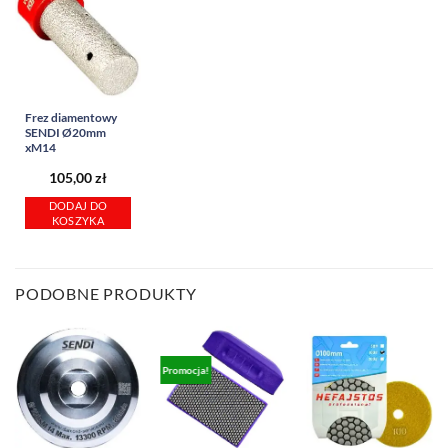
Frez diamentowy
SENDI Ø20mm
xM14
105,00
zł
DODAJ DO
KOSZYKA
PODOBNE PRODUKTY
Promocja!