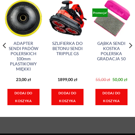
Promocja!
ADAPTER
SZLIFIERKA DO
GĄBKA SENDI
SENDI PADÓW
BETONU SENDI
KOSTKA
POLERSKICH
TRIPPLE GS
POLERSKA
100mm
GRADACJA 50
PLASTIKOWY
MIĘKKI
Pierwotna
Akt
23,00
zł
1899,00
zł
55,00
zł
50,00
zł
cena
cen
wynosiła:
wyn
55,00 zł.
50,0
DODAJ DO
DODAJ DO
DODAJ DO
KOSZYKA
KOSZYKA
KOSZYKA