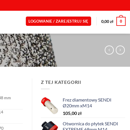
0
0,00
zł
LOGOWANIE / ZAREJESTRUJ SIĘ
4
Z TEJ KATEGORII
38 mm
Frez diamentowy SENDI
Ø20mm xM14
14
105,00
zł
Otwornica do płytek SENDI
70
EXTREME 68mm M14