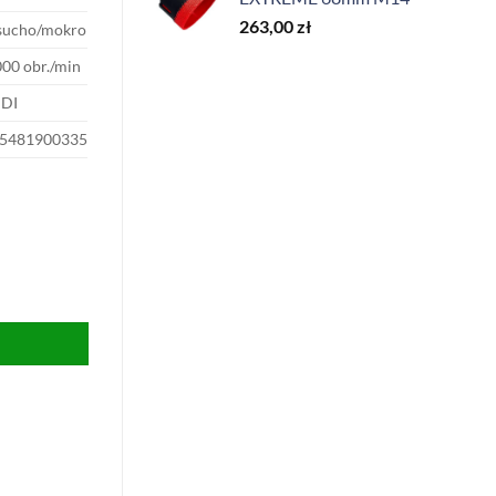
263,00
zł
sucho/mokro
000 obr./min
DI
5481900335