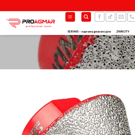
Przewiń
do
zawartości
SERWIS – naprawy gwarancyjne
ZWROTY