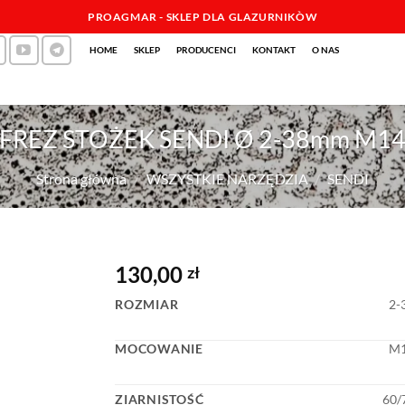
PROAGMAR - SKLEP DLA GLAZURNIKÒW
HOME
SKLEP
PRODUCENCI
KONTAKT
O NAS
FREZ STOŻEK SENDI Ø 2-38mm M1
Strona główna
/
WSZYSTKIE NARZĘDZIA
/
SENDI
130,00
zł
ROZMIAR
2-
MOCOWANIE
M
ZIARNISTOŚĆ
60/