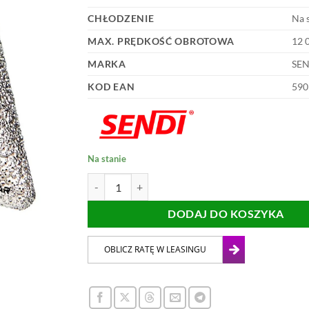
CHŁODZENIE
Na 
MAX. PRĘDKOŚĆ OBROTOWA
12 
MARKA
SEN
KOD EAN
590
Na stanie
ilość FREZ STOŻEK SENDI Ø 2-38mm M14
DODAJ DO KOSZYKA