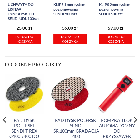
UCHWYTY DO
KLIPS 1 mm system
KLIPS 2mm system
LISTEW
poziomowania
poziomowania
TYNKARSKICH
SENDI 500 szt
SENDI 500 szt
SENDI UDL 100szt
25,00
zł
59,00
zł
59,00
zł
DODAJ DO
DODAJ DO
DODAJ DO
KOSZYKA
KOSZYKA
KOSZYKA
PODOBNE PRODUKTY
PAD DYSK
PAD DYSK POLERSKI
POMPKA TŁOK
POLERSKI
SENDI
AUTOMATYCZNY
SENDI T-REX
ŚR.100mm GRADACJA
DO
Ø100 #400 DO
400
PRZYSSAWEK