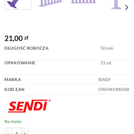
21,00
zł
DŁUGOŚĆ ROBOCZA
50 mm
OPAKOWANIE
21 szt.
MARKA
SENDI
KOD EAN
5905481900588
Na stanie
ilość REPER DO WYLEWEK SENDI NOVA 5-50mm 21szt.