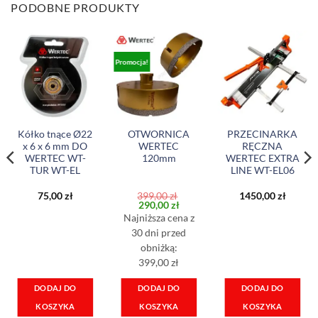
PODOBNE PRODUKTY
Promocja!
Kółko tnące Ø22
OTWORNICA
PRZECINARKA
x 6 x 6 mm DO
WERTEC
RĘCZNA
WERTEC WT-
120mm
WERTEC EXTRA
TUR WT-EL
LINE WT-EL06
75,00
zł
399,00
zł
1450,00
zł
lna
Pierwotna
Aktualna
290,00
zł
cena
cena
Najniższa cena z
i:
wynosiła:
wynosi:
 zł.
399,00 zł.
290,00 zł.
30 dni przed
obniżką:
399,00 zł
DODAJ DO
DODAJ DO
DODAJ DO
KOSZYKA
KOSZYKA
KOSZYKA