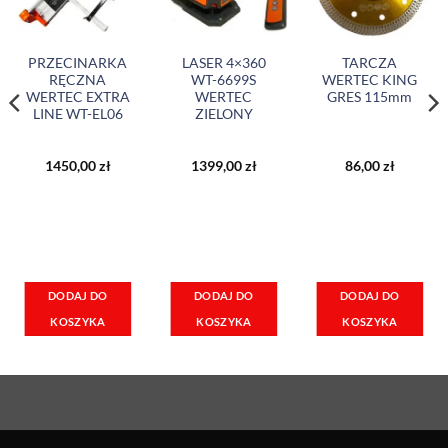
PRZECINARKA
LASER 4×360
TARCZA
RĘCZNA
WT-6699S
WERTEC KING
WERTEC EXTRA
WERTEC
GRES 115mm
LINE WT-EL06
ZIELONY
1450,00
zł
1399,00
zł
86,00
zł
DODAJ DO
DODAJ DO
DODAJ DO
KOSZYKA
KOSZYKA
KOSZYKA