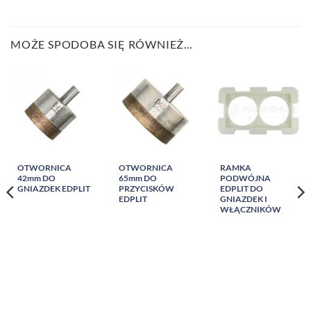
MOŻE SPODOBA SIĘ RÓWNIEŻ…
OTWORNICA
OTWORNICA
RAMKA
42mm DO
65mm DO
PODWÓJNA
GNIAZDEK EDPLIT
PRZYCISKÓW
EDPLIT DO
EDPLIT
GNIAZDEK I
WŁĄCZNIKÓW