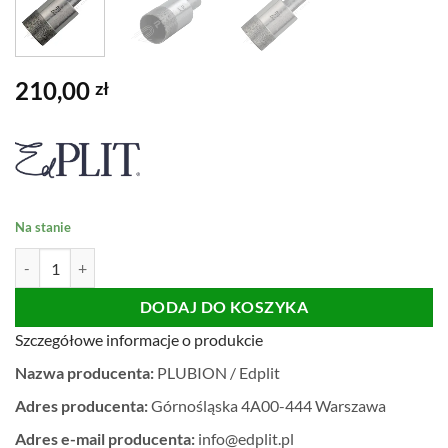
210,00
zł
Na stanie
ilość OTWORNICA 22mm na mokro do gresu DO WIESZAKÓW EDPL
DODAJ DO KOSZYKA
Szczegółowe informacje o produkcie
Nazwa producenta:
PLUBION / Edplit
Adres producenta:
Górnośląska 4A00-444 Warszawa
Adres e-mail producenta:
info@edplit.pl