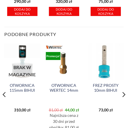
290,00
zł
320,00
zł
75,00
zł
DODAJ DO
DODAJ DO
DODAJ DO
KOSZYKA
KOSZYKA
KOSZYKA
PODOBNE PRODUKTY
Promocja!
BRAK W
MAGAZYNIE
OTWORNICA
OTWORNICA
FREZ PROSTY
115mm BIHUI
WERTEC 14mm
10mm BIHUI
Pierwotna
Aktualna
310,00
zł
81,00
zł
44,00
zł
73,00
zł
na
cena
cena
Najniższa cena z
wynosiła:
wynosi:
:
81,00 zł.
44,00 zł.
30 dni przed
ł.
obniżką: 81,00 zł