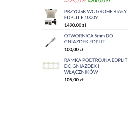
Pierwotna
Aktualna
4325,00
zł
4200,00
zł
cena
cena
PRZYCISK WC GROHE BIAŁY
wynosiła:
wynosi:
EDPLIT E 10009
4325,00 zł.
4200,00 zł.
1490,00
zł
OTWORNICA 5mm DO
GNIAZDEK EDPLIT
100,00
zł
RAMKA PODTRÓJNA EDPLIT
DO GNIAZDEK I
WŁĄCZNIKÓW
105,00
zł