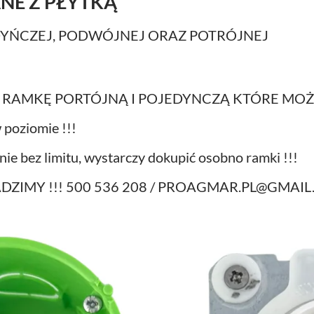
NE Z PŁYTKĄ
YŃCZEJ, PODWÓJNEJ ORAZ POTRÓJNEJ
 RAMKĘ PORTÓJNĄ I POJEDYNCZĄ KTÓRE MOŻ
 poziomie !!!
nie bez limitu, wystarczy dokupić osobno ramki !!!
DORADZIMY !!! 500 536 208 / PROAGMAR.PL@GMAI