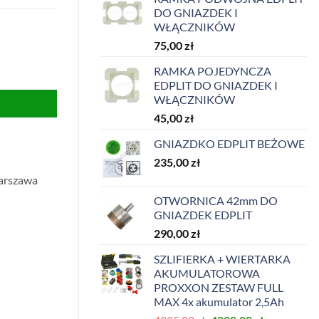
DO GNIAZDEK I
WŁĄCZNIKÓW
75,00
zł
RAMKA POJEDYNCZA
EDPLIT DO GNIAZDEK I
WŁĄCZNIKÓW
45,00
zł
GNIAZDKO EDPLIT BEŻOWE
235,00
zł
arszawa
OTWORNICA 42mm DO
GNIAZDEK EDPLIT
290,00
zł
SZLIFIERKA + WIERTARKA
AKUMULATOROWA
PROXXON ZESTAW FULL
MAX 4x akumulator 2,5Ah