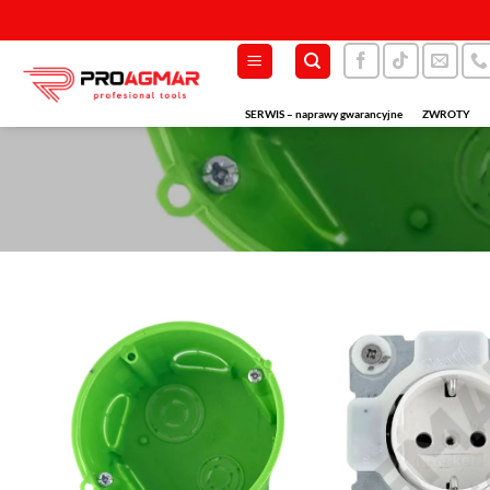
Przewiń
do
zawartości
SERWIS – naprawy gwarancyjne
ZWROTY