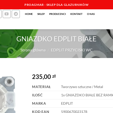
PROAGMAR - SKLEP DLA GLAZURNIKÒW
HOME
SKLEP
PRODUCENCI
KONTAKT
O NAS
GNIAZDKO EDPLIT BIAŁE
Strona główna
/
EDPLIT PRZYCISKI WC
235,00
zł
MATERIAŁ
Tworzywo sztuczne / Metal
ILOŚĆ
1x GNIAZDKO BIAŁE BEZ RAMK
MARKA
EDPLIT
KOD EAN
5900670023178