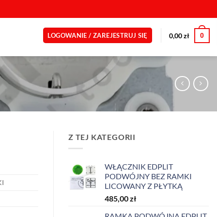
0
0,00
zł
LOGOWANIE / ZAREJESTRUJ SIĘ
Z TEJ KATEGORII
WŁĄCZNIK EDPLIT
PODWÓJNY BEZ RAMKI
I
LICOWANY Z PŁYTKĄ
485,00
zł
RAMKA PODWÓJNA EDPLIT