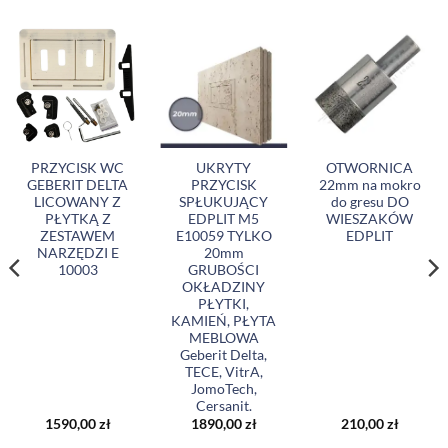
PRZYCISK WC
UKRYTY
OTWORNICA
GEBERIT DELTA
PRZYCISK
22mm na mokro
LICOWANY Z
SPŁUKUJĄCY
do gresu DO
PŁYTKĄ Z
EDPLIT M5
WIESZAKÓW
ZESTAWEM
E10059 TYLKO
EDPLIT
NARZĘDZI E
20mm
10003
GRUBOŚCI
OKŁADZINY
PŁYTKI,
KAMIEŃ, PŁYTA
MEBLOWA
Geberit Delta,
TECE, VitrA,
JomoTech,
Cersanit.
1590,00
zł
1890,00
zł
210,00
zł