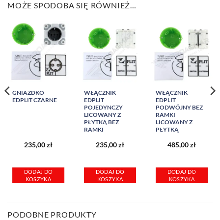
MOŻE SPODOBA SIĘ RÓWNIEŻ…
GNIAZDKO
WŁĄCZNIK
WŁĄCZNIK
EDPLIT CZARNE
EDPLIT
EDPLIT
POJEDYNCZY
PODWÓJNY BEZ
LICOWANY Z
RAMKI
PŁYTKĄ BEZ
LICOWANY Z
RAMKI
PŁYTKĄ
235,00
zł
235,00
zł
485,00
zł
DODAJ DO
DODAJ DO
DODAJ DO
KOSZYKA
KOSZYKA
KOSZYKA
PODOBNE PRODUKTY