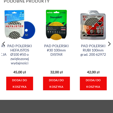
PODOBNE PRODUKTY
SKI
PAD POLERSKI
PAD POLERSKI
PAD POLERSKI
HEFAJSTOS
#30 100mm
RUBI 100mm
CJA
Ø100 #50 o
DISTAR
grad. 200 62972
zwiększonej
wydajności
45,00
zł
32,00
zł
42,00
zł
DODAJ DO
DODAJ DO
DODAJ DO
KOSZYKA
KOSZYKA
KOSZYKA