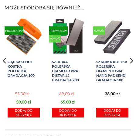
MOŻE SPODOBA SIĘ RÓWNIEŻ…
PROMOCJA!
PROMOCJA!
NOWOŚĆ
NOWOŚĆ
GĄBKA SENDI
SZTABKA
SZTABKA KOSTKA
KOSTKA
POLERSKA
POLERSKA
POLERSKA
DIAMENTOWA
DIAMENTOWA
GRADACJA 100
DISTAR #2
HAND PAD SENDI
GRADACJA 200
GRADACJA 100
55,00
zł
69,00
zł
38,00
zł
tna
ualna
Pierwotna
Aktualna
Pierwotna
Aktualna
50,00
zł
65,00
zł
a
cena
cena
cena
cena
DODAJ DO
DODAJ DO
DODAJ DO
a:
osi:
wynosiła:
wynosi:
wynosiła:
wynosi:
KOSZYKA
KOSZYKA
KOSZYKA
.
00 zł.
55,00 zł.
50,00 zł.
69,00 zł.
65,00 zł.