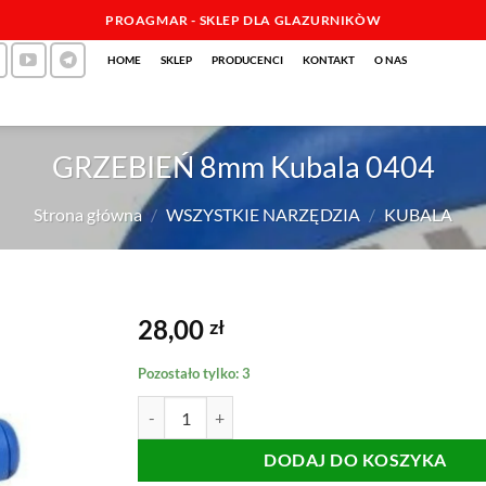
PROAGMAR - SKLEP DLA GLAZURNIKÒW
HOME
SKLEP
PRODUCENCI
KONTAKT
O NAS
GRZEBIEŃ 8mm Kubala 0404
Strona główna
/
WSZYSTKIE NARZĘDZIA
/
KUBALA
28,00
zł
Pozostało tylko: 3
ilość GRZEBIEŃ 8mm Kubala 0404
DODAJ DO KOSZYKA