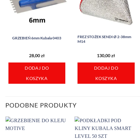
FREZ STOŻEK SENDI Ø 2-38mm
GRZEBIEŃ 6mm Kubala 0403
M14
28,00
zł
130,00
zł
DODAJ DO
DODAJ DO
KOSZYKA
KOSZYKA
PODOBNE PRODUKTY