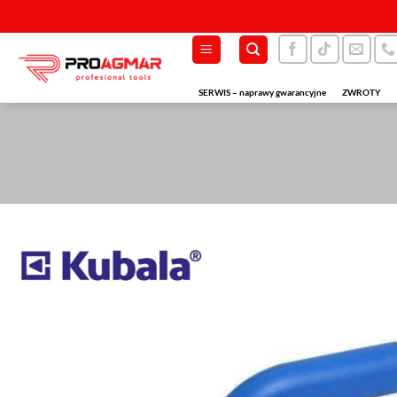
Przewiń
do
zawartości
SERWIS – naprawy gwarancyjne
ZWROTY