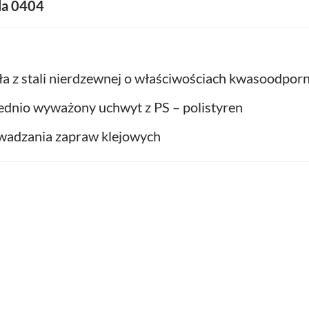
la 0404
a z stali nierdzewnej o właściwościach kwasoodpor
ednio wyważony uchwyt z PS – polistyren
owadzania zapraw klejowych