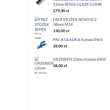
12mm SENDI GLAZE COMB
279,00
zł
FREZ STOŻEK SENDI Ø 2-
38mm M14
130,00
zł
PACA GŁADKA Kubala 0401
28,00
zł
GRZEBIEŃ 12mm Kubala 0406
28,00
zł