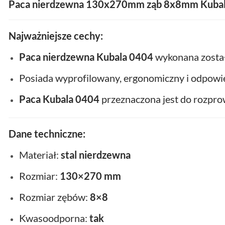
Paca nierdzewna 130x270mm ząb 8x8mm Kuba
Najważniejsze cechy:
Paca nierdzewna Kubala 0404
wykonana został
Posiada wyprofilowany, ergonomiczny i odpowi
Paca Kubala 0404
przeznaczona jest do rozpr
Dane techniczne:
Materiał:
stal nierdzewna
Rozmiar:
130×270 mm
Rozmiar zębów:
8×8
Kwasoodporna:
tak