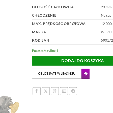
DŁUGOŚĆ CAŁKOWITA
23 mm
CHŁODZENIE
Na suc
MAX. PRĘDKOŚĆ OBROTOWA
12 000 
MARKA
WERTE
KOD EAN
590172
Pozostało tylko: 1
DODAJ DO KOSZYKA