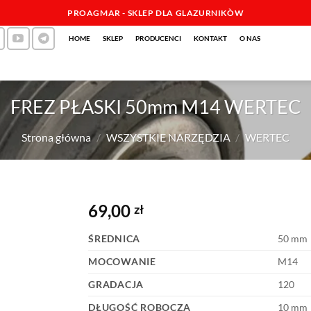
PROAGMAR - SKLEP DLA GLAZURNIKÒW
HOME
SKLEP
PRODUCENCI
KONTAKT
O NAS
FREZ PŁASKI 50mm M14 WERTEC
Strona główna
/
WSZYSTKIE NARZĘDZIA
/
WERTEC
69,00
zł
ŚREDNICA
50 mm
MOCOWANIE
M14
GRADACJA
120
DŁUGOŚĆ ROBOCZA
10 mm