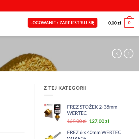
0
0,00
zł
LOGOWANIE / ZAREJESTRUJ SIĘ
Z TEJ KATEGORII
FREZ STOŻEK 2-38mm
WERTEC
Pierwotna
Aktualna
169,00
zł
127,00
zł
cena
cena
FREZ 6 x 40mm WERTEC
wynosiła:
wynosi:
WTAF06