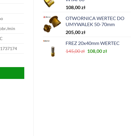
169,00 zł.
127,00 zł.
108,00
zł
OTWORNICA WERTEC DO
ho
UMYWALEK 50-70mm
obr./min
205,00
zł
C
FREZ 20x40mm WERTEC
1737174
Pierwotna
Aktualna
145,00
zł
108,00
zł
cena
cena
wynosiła:
wynosi:
145,00 zł.
108,00 zł.