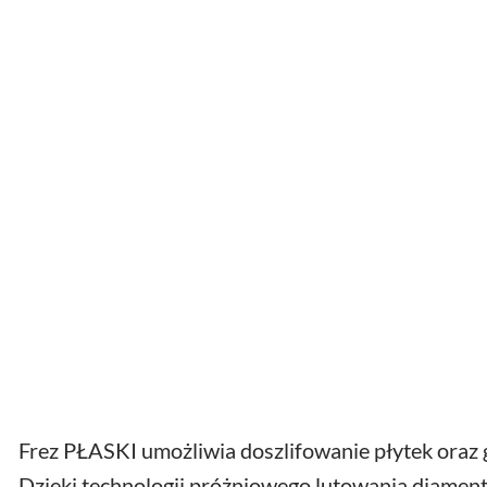
Frez PŁASKI umożliwia doszlifowanie płytek oraz
Dzięki technologii próżniowego lutowania diamen