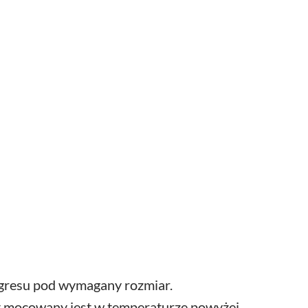
 gresu pod wymagany rozmiar.
t mocowany jest w temperaturze powyżej