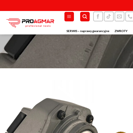
Przewiń
do
zawartości
SERWIS – naprawy gwarancyjne
ZWROTY