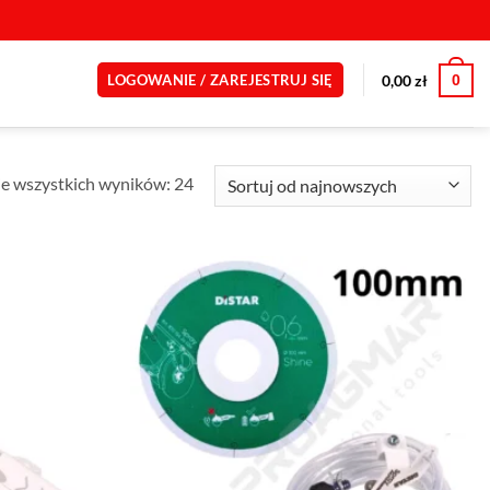
0
0,00
zł
LOGOWANIE / ZAREJESTRUJ SIĘ
Posortowane
e wszystkich wyników: 24
według
najnowszych