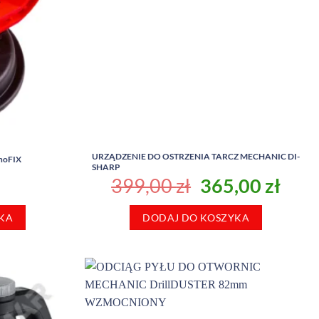
URZĄDZENIE DO OSTRZENIA TARCZ MECHANIC DI-
noFIX
SHARP
Pierwotna
Aktu
399,00
zł
365,00
zł
cena
cen
KA
DODAJ DO KOSZYKA
wynosiła:
wyno
399,00 zł.
365,