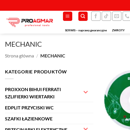
Przewiń
do
zawartości
SERWIS – naprawy gwarancyjne
ZWROTY
MECHANIC
Strona główna
/
MECHANIC
KATEGORIE PRODUKTÓW
PROXXON BIHUI FERRATI
SZLIFIERKI WIERTARKI
EDPLIT PRZYCISKI WC
SZAFKI ŁAZIENKOWE
PRZECINARKI ELEKTRYCZNE