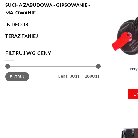
SUCHA ZABUDOWA - GIPSOWANIE -
MALOWANIE
IN DECOR
TERAZ TANIEJ
FILTRUJ WG CENY
Przy
Cena
Cena
Cena:
30 zł
—
2800 zł
FILTRUJ
min
max
D