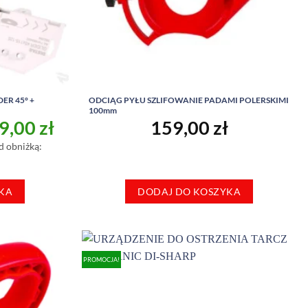
ER 45° +
ODCIĄG PYŁU SZLIFOWANIE PADAMI POLERSKIMI
100mm
rwotna
Aktualna
9,00
zł
159,00
zł
a
cena
d obniżką:
siła:
wynosi:
,00 zł.
1079,00 zł.
KA
DODAJ DO KOSZYKA
PROMOCJA!