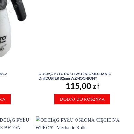
WACZ
ODCIĄG PYŁU DO OTWORNIC MECHANIC
DrillDUSTER 82mm WZMOCNIONY
115,00
zł
KA
DODAJ DO KOSZYKA