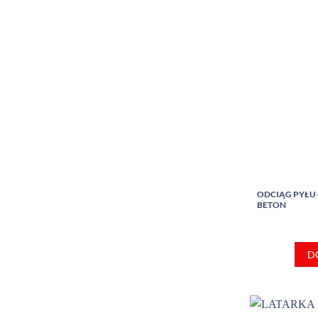
ODCIĄG PYŁU 
BETON
D