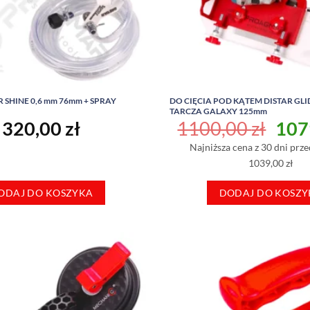
 SHINE 0,6 mm 76mm + SPRAY
DO CIĘCIA POD KĄTEM DISTAR GLID
TARCZA GALAXY 125mm
Pie
320,00
zł
1100,00
zł
107
cen
Najniższa cena z 30 dni prze
wyno
1039,00 zł
1100
ODAJ DO KOSZYKA
DODAJ DO KOSZY