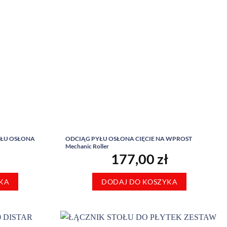
YŁU OSŁONA
ODCIĄG PYŁU OSŁONA CIĘCIE NA WPROST
Mechanic Roller
177,00
zł
KA
DODAJ DO KOSZYKA