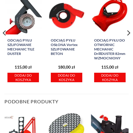
ODCIĄG PYŁU
ODCIĄG PYŁU
ODCIĄG PYŁU DO
SZLIFOWANIE
OSŁONA Vortex
OTWORNIC
MECHANIC TILE
SZLIFOWANIE
MECHANIC
DUSTER
BETON
DrillDUSTER 82mm
WZMOCNIONY
115,00
zł
180,00
zł
115,00
zł
DODAJ DO
DODAJ DO
DODAJ DO
KOSZYKA
KOSZYKA
KOSZYKA
PODOBNE PRODUKTY