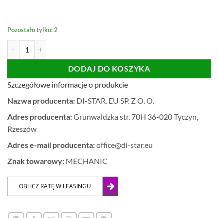
Pozostało tylko: 2
ilość SZCZOTKA WYMIENNA ODCIĄG PYŁU OSŁONA Vortex SZL
DODAJ DO KOSZYKA
Szczegółowe informacje o produkcie
Nazwa producenta:
DI-STAR. EU SP. Z O. O.
Adres producenta:
Grunwaldzka str. 70H 36-020 Tyczyn,
Rzeszów
Adres e-mail producenta:
office@di-star.eu
Znak towarowy:
MECHANIC