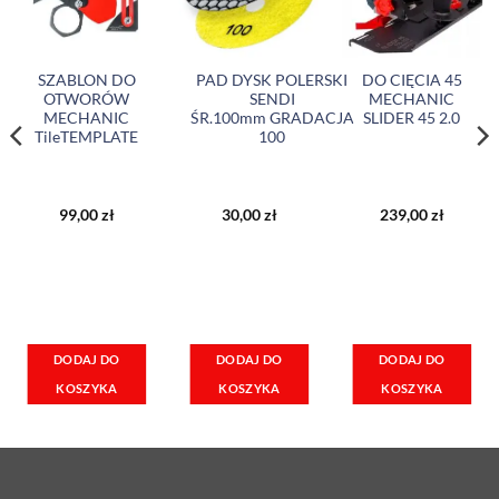
SZABLON DO
PAD DYSK POLERSKI
DO CIĘCIA 45
OTWORÓW
SENDI
MECHANIC
MECHANIC
ŚR.100mm GRADACJA
SLIDER 45 2.0
TileTEMPLATE
100
99,00
zł
30,00
zł
239,00
zł
lna
i:
 zł.
DODAJ DO
DODAJ DO
DODAJ DO
KOSZYKA
KOSZYKA
KOSZYKA