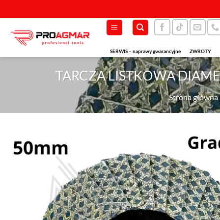
Przewiń
do
zawartości
SERWIS – naprawy gwarancyjne
ZWROTY
TARCZA LISTKOWA DIAME
Strona główna