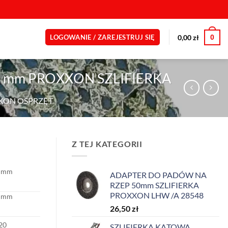
0
0,00
zł
LOGOWANIE / ZAREJESTRUJ SIĘ
 mm PROXXON SZLIFIERKA
XON OSPRZĘT
Z TEJ KATEGORII
 mm
ADAPTER DO PADÓW NA
RZEP 50mm SZLIFIERKA
PROXXON LHW /A 28548
 mm
26,50
zł
20
SZLIFIERKA KĄTOWA