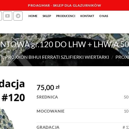
PROAGMAR - SKLEP DLA GLAZURNIKÒW
HOME
SKLEP
PRODUCENCI
KONTAKT
O NAS
NTOWA gr.120 DO LHW + LHW/A 50
/
PROXXON BIHUI FERRATI SZLIFIERKI WIERTARKI
/
PROX
75,00
zł
ŚREDNICA
50
MOCOWANIE
10
GRADACJA
# 1