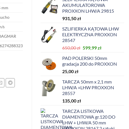
AKUMULATOROWA
5 mm
PROXXON LHW/A 29815
sucho
931,50
zł
m/s
SZLIFIERKA KĄTOWA LHW
ELEKTRYCZNA PROXXON
OAGMAR
28547
6274288323
Pierwotna
Aktualna
650,00
zł
599,99
zł
cena
cena
PAD POLERSKI 50mm
wynosiła:
wynosi:
gradacja 200 do PROXXON
650,00 zł.
599,99 zł.
25,00
zł
TARCZA 50mm x 2,1 mm
LHW/A +LHW PROXXON
28557
135,00
zł
TARCZA LISTKOWA
DIAMENTOWA gr.120 DO
LHW + LHW/A 50 mm
PROXXON 28167 2 sztuki