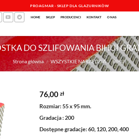
PROAGMAR - SKLEP DLA GLAZURNIKÒW
HOME
SKLEP
PRODUCENCI
KONTAKT
O NAS
STKA DO SZLIFOWANIA BIHUI GRA
Strona główna
/
WSZYSTKIE NARZĘDZIA
/
BIHUI
76,00
zł
Rozmiar: 55 x 95 mm.
Gradacja : 200
Dostępne gradacje: 60, 120, 200, 400