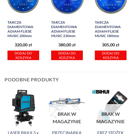
TARCZA
TARCZA
TARCZA
DIAMENTOWA
DIAMENTOWA
DIAMENTOWA
ADIAM FLIESE
ADIAM FLIESE
ADIAM FLIESE
MUSIC 200mm
MUSIC 230mm
MUSIC 180mm
320,00
zł
380,00
zł
305,00
zł
DODAJ DO
DODAJ DO
DODAJ DO
KOSZYKA
KOSZYKA
KOSZYKA
PODOBNE PRODUKTY
BRAK W
BRAK W
MAGAZYNIE
MAGAZYNIE
LASER BIHUI 3 x
PRZECINARKA
FREZ STOŻEK