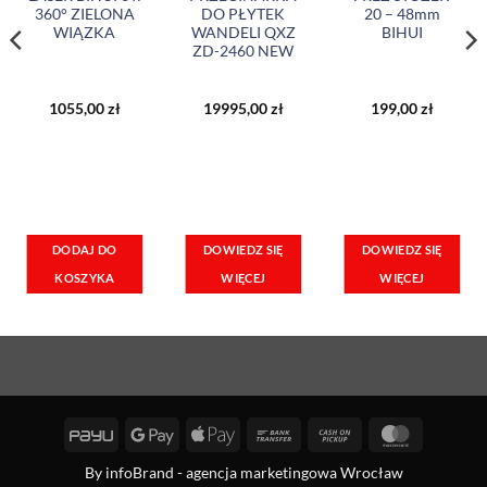
360° ZIELONA
DO PŁYTEK
20 – 48mm
WIĄZKA
WANDELI QXZ
BIHUI
ZD-2460 NEW
1055,00
zł
19995,00
zł
199,00
zł
DOWIEDZ SIĘ
DOWIEDZ SIĘ
DODAJ DO
WIĘCEJ
WIĘCEJ
KOSZYKA
PayU
Google
Apple
Bank
Cash
MasterCa
Pay
Pay
Transfer
on
By
infoBrand - agencja marketingowa Wrocław
Pickup