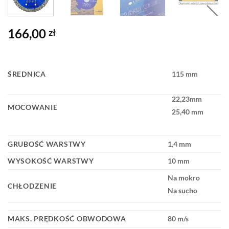
166,00
zł
ŚREDNICA
115 mm
22,23mm
MOCOWANIE
25,40 mm
GRUBOŚĆ WARSTWY
1,4 mm
WYSOKOŚĆ WARSTWY
10 mm
Na mokro
CHŁODZENIE
Na sucho
MAKS. PRĘDKOŚĆ OBWODOWA
80 m/s