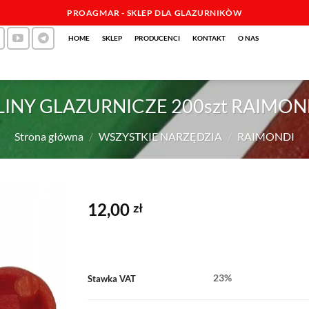
PROAGMAR - SKLEP DLA GLAZURNIKÒW
HOME
SKLEP
PRODUCENCI
KONTAKT
O NAS
LINY GLAZURNICZE 200szt RAIMON
Strona główna
/
WSZYSTKIE NARZĘDZIA
/
RAIMONDI
12,00
zł
23%
Stawka VAT