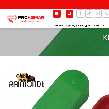
Przewiń
do
zawartości
SERWIS – naprawy gwarancyjne
ZWROTY
K