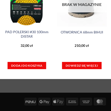
BRAK W MAGAZYNIE
PAD POLERSKI #30 100mm
OTWORNICA 68mm BIHUI
DISTAR
32,00
zł
210,00
zł
DODAJ DO KOSZYKA
DOWIEDZ SIĘ WIĘCEJ
PayU
Google
Apple
Bank
Cash
Mas
Pay
Pay
Transfer
on