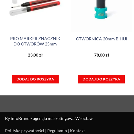
PRO MARKER ZNACZNIK
OTWORNICA 20mm BIHUI
DO OTWORÓW 25mm
na
23,00
zł
78,00
zł
:
zł.
DODAJ DO KOSZYKA
DODAJ DO KOSZYKA
By
infoBrand - agencja marketingowa Wrocław
Polityka prywatności
|
Regulamin
|
Kontakt