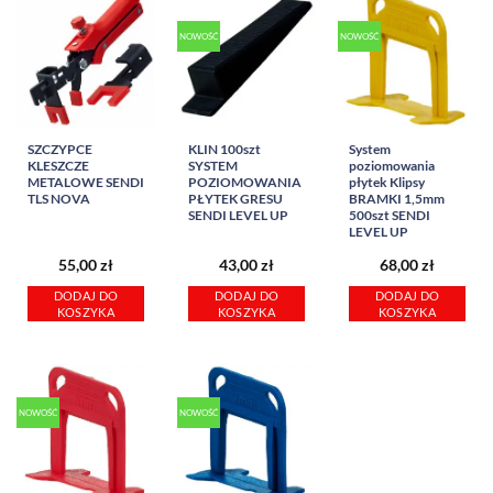
NOWOŚĆ
NOWOŚĆ
SZCZYPCE
KLIN 100szt
System
KLESZCZE
SYSTEM
poziomowania
METALOWE SENDI
POZIOMOWANIA
płytek Klipsy
TLS NOVA
PŁYTEK GRESU
BRAMKI 1,5mm
SENDI LEVEL UP
500szt SENDI
LEVEL UP
55,00
zł
43,00
zł
68,00
zł
DODAJ DO
DODAJ DO
DODAJ DO
KOSZYKA
KOSZYKA
KOSZYKA
NOWOŚĆ
NOWOŚĆ