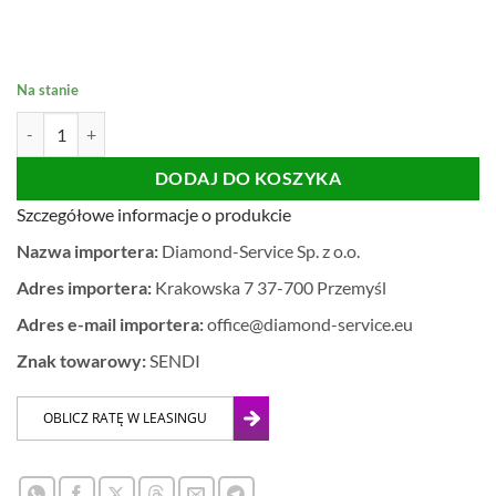
Na stanie
ilość System poziomowania płytek Klipsy BRAMKI 1mm 500szt SEND
DODAJ DO KOSZYKA
Szczegółowe informacje o produkcie
Nazwa importera:
Diamond-Service Sp. z o.o.
Adres importera:
Krakowska 7 37-700 Przemyśl
Adres e-mail importera:
office@diamond-service.eu
Znak towarowy:
SENDI