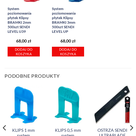
System
System
poziomowania
poziomowania
płytek Klipsy
płytek Klipsy
BRAMKI 2mm
BRAMKI 3mm
500szt SENDI
500szt SENDI
LEVEL U39
LEVEL UP
68,00
zł
68,00
zł
DODAJ DO
DODAJ DO
KOSZYKA
KOSZYKA
PODOBNE PRODUKTY
KLIPS 1 mm
KLIPS 0,5 mm
OSTRZA SENDI
system
system
ULTRABLADE