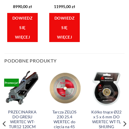
8990,00
zł
11995,00
zł
DOWIEDZ
DOWIEDZ
SIĘ
SIĘ
WIĘCEJ
WIĘCEJ
PODOBNE PRODUKTY
Promocja!
PRZECINARKA
Tarcza ZELOS
Kółko tnące Ø22
DO GRESU
230 25.4
x 5 x 6 mm DO
WERTEC WT-
WERTEC do
WERTEC WT-TL
TUR12 120CM
cięcia na 45
SHIJING