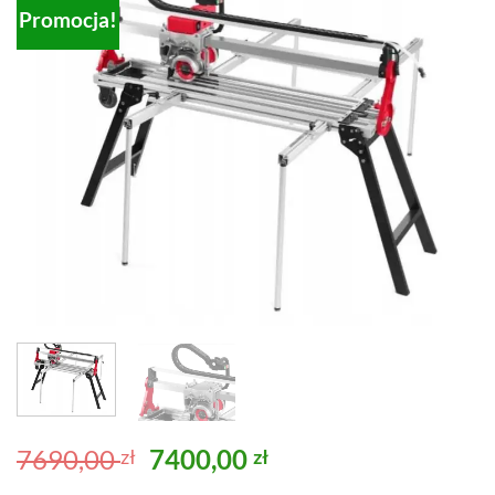
Promocja!
Pierwotna
Aktualna
7690,00
7400,00
zł
zł
cena
cena