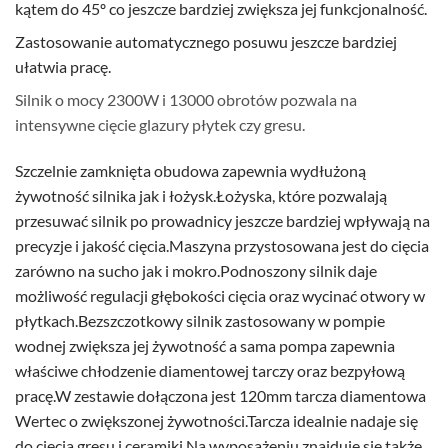
kątem do 45º co jeszcze bardziej zwiększa jej funkcjonalność.
Zastosowanie automatycznego posuwu jeszcze bardziej
ułatwia pracę.
Silnik o mocy 2300W i 13000 obrotów pozwala na
intensywne cięcie glazury płytek czy gresu.
Szczelnie zamknięta obudowa zapewnia wydłużoną
żywotność silnika jak i łożysk.Łożyska, które pozwalają
przesuwać silnik po prowadnicy jeszcze bardziej wpływają na
precyzje i jakość cięcia.Maszyna przystosowana jest do cięcia
zarówno na sucho jak i mokro.Podnoszony silnik daje
możliwość regulacji głębokości cięcia oraz wycinać otwory w
płytkach.Bezszczotkowy silnik zastosowany w pompie
wodnej zwiększa jej żywotność a sama pompa zapewnia
właściwe chłodzenie diamentowej tarczy oraz bezpyłową
pracę.W zestawie dołączona jest 120mm tarcza diamentowa
Wertec o zwiększonej żywotności.Tarcza idealnie nadaje się
do cięcia gresu i ceramiki.Na wyposażeniu znajduje się także