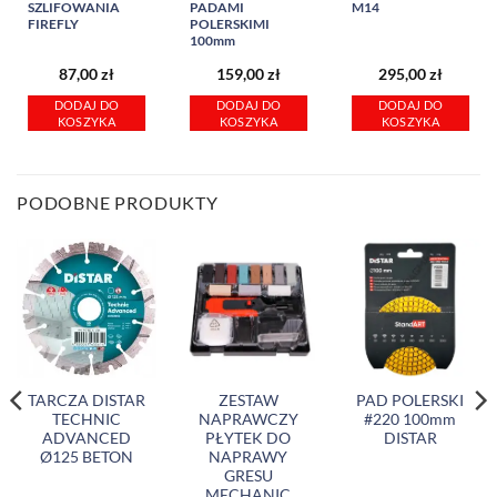
SZLIFOWANIA
PADAMI
M14
FIREFLY
POLERSKIMI
100mm
87,00
zł
159,00
zł
295,00
zł
DODAJ DO
DODAJ DO
DODAJ DO
KOSZYKA
KOSZYKA
KOSZYKA
PODOBNE PRODUKTY
TARCZA DISTAR
ZESTAW
PAD POLERSKI
TECHNIC
NAPRAWCZY
#220 100mm
ADVANCED
PŁYTEK DO
DISTAR
Ø125 BETON
NAPRAWY
GRESU
MECHANIC