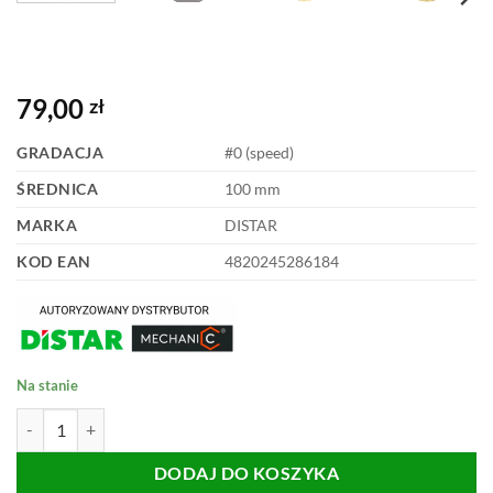
79,00
zł
GRADACJA
#0 (speed)
ŚREDNICA
100 mm
MARKA
DISTAR
KOD EAN
4820245286184
Na stanie
ilość PAD POLERSKI DISTAR 100mm CoolPad 0
DODAJ DO KOSZYKA