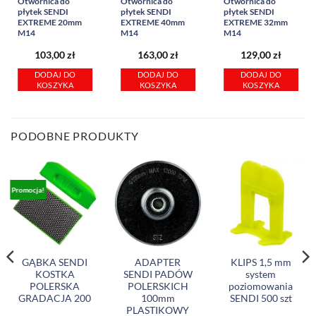
Otwornica do
Otwornica do
Otwornica do
płytek SENDI
płytek SENDI
płytek SENDI
EXTREME 20mm
EXTREME 40mm
EXTREME 32mm
M14
M14
M14
103,00
zł
163,00
zł
129,00
zł
DODAJ DO
DODAJ DO
DODAJ DO
KOSZYKA
KOSZYKA
KOSZYKA
PODOBNE PRODUKTY
Promocja!
GĄBKA SENDI
ADAPTER
KLIPS 1,5 mm
KOSTKA
SENDI PADÓW
system
POLERSKA
POLERSKICH
poziomowania
GRADACJA 200
100mm
SENDI 500 szt
PLASTIKOWY