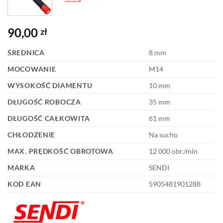
90,00
zł
ŚREDNICA
8 mm
MOCOWANIE
M14
WYSOKOŚĆ DIAMENTU
10 mm
DŁUGOŚĆ ROBOCZA
35 mm
DŁUGOŚĆ CAŁKOWITA
61 mm
CHŁODZENIE
Na sucho
MAX. PRĘDKOŚĆ OBROTOWA
12 000 obr./min
MARKA
SENDI
KOD EAN
5905481901288