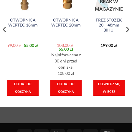
BRAK W
MAGAZYNIE
OTWORNICA
OTWORNICA
FREZ STOŻEK
WERTEC 18mm
WERTEC 20mm
20 – 48mm
BIHUI
Pierwotna
Aktualna
99,00
zł
55,00
zł
108,00
zł
199,00
zł
cena
cena
Pierwotna
Aktualna
55,00
zł
wynosiła:
wynosi:
cena
cena
Najniższa cena z
99,00 zł.
55,00 zł.
wynosiła:
wynosi:
108,00 zł.
55,00 zł.
30 dni przed
obniżką:
108,00 zł
DOWIEDZ SIĘ
DODAJ DO
DODAJ DO
WIĘCEJ
KOSZYKA
KOSZYKA