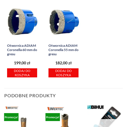
Otwornica ADIAM
Otwornica ADIAM
Coronella 60 mm do
Coronella 55 mm do
gresu
gresu
199,00
zł
182,00
zł
DODAJ DO
DODAJ DO
KOSZYKA
KOSZYKA
PODOBNE PRODUKTY
Promocja!
Promocja!