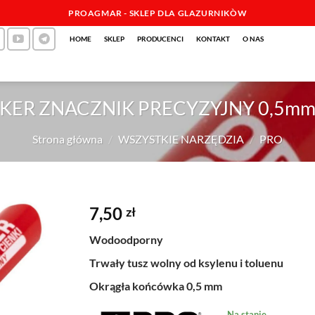
PROAGMAR - SKLEP DLA GLAZURNIKÒW
HOME
SKLEP
PRODUCENCI
KONTAKT
O NAS
KER ZNACZNIK PRECYZYJNY 0,5mm
Strona główna
/
WSZYSTKIE NARZĘDZIA
/
PRO
7,50
zł
Wodoodporny
Trwały tusz wolny od ksylenu i toluenu
Okrągła końcówka 0,5 mm
Na stanie