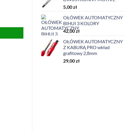
5,00
zł
OŁÓWEK AUTOMATYCZNY
RO
BIHUI 3 KOLORY
42,00
zł
OŁÓWEK AUTOMATYCZNY
Z KABURĄ PRO wkład
grafitowy 2,8mm
29,00
zł