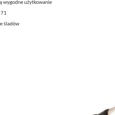
cą wygodne użytkowanie
 71
ie śladów