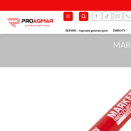
Przewiń
do
zawartości
SERWIS – naprawy gwarancyjne
ZWROTY
MAR