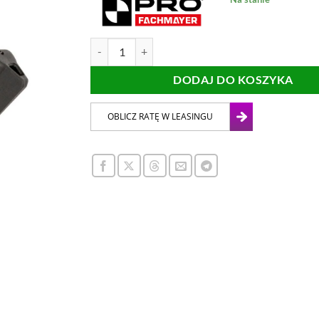
ilość MARKER ZNACZNIK PRECYZYJNY 0,5mm P
DODAJ DO KOSZYKA