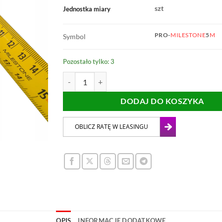
szt
Jednostka miary
PRO-
MILESTONE
5
M
Symbol
Pozostało tylko: 3
ilość MIARA ZWIJANA MILESTONE 5m PRO
DODAJ DO KOSZYKA
OPIS
INFORMACJE DODATKOWE