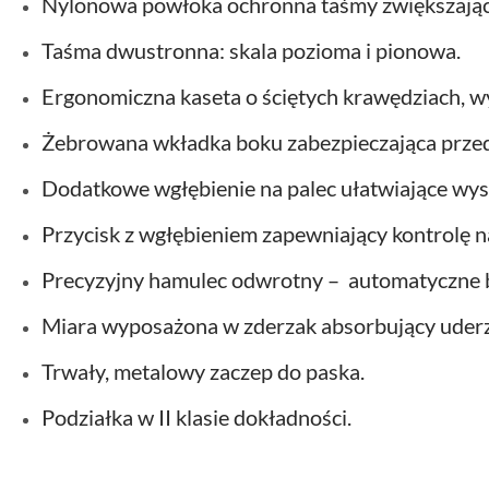
Nylonowa powłoka ochronna taśmy zwiększająca
Taśma dwustronna: skala pozioma i pionowa.
Ergonomiczna kaseta o ściętych krawędziach, w
Żebrowana wkładka boku zabezpieczająca przed w
Dodatkowe wgłębienie na palec ułatwiające wy
Przycisk z wgłębieniem zapewniający kontrolę n
Precyzyjny hamulec odwrotny – automatyczne 
Miara wyposażona w zderzak absorbujący uderz
Trwały, metalowy zaczep do paska.
Podziałka w II klasie dokładności.