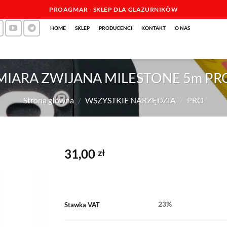
PROAGMAR - SKLEP DLA GLAZURNIKÒW
HOME
SKLEP
PRODUCENCI
KONTAKT
O NAS
MIARA ZWIJANA MILESTONE 5m PR
Strona główna
/
WSZYSTKIE NARZĘDZIA
/
PRO
31,00
zł
23%
Stawka VAT