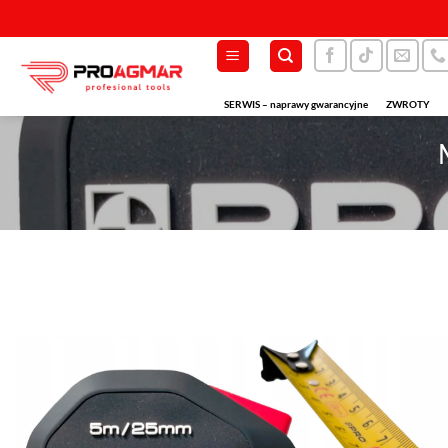
Przewiń
do
zawartości
SERWIS – naprawy gwarancyjne
ZWROTY