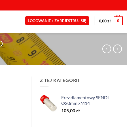
0
0,00
zł
LOGOWANIE / ZAREJESTRUJ SIĘ
O
Z TEJ KATEGORII
Frez diamentowy SENDI
Ø20mm xM14
105,00
zł