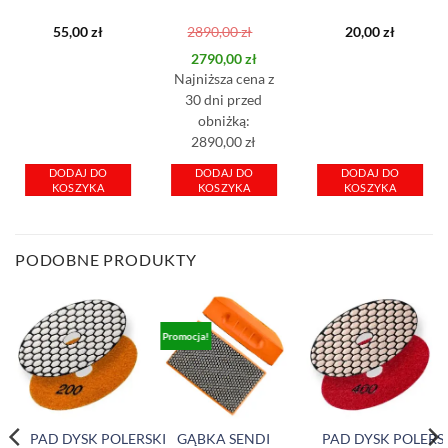
55,00
zł
2890,00
zł
20,00
zł
Pierwotna
Aktualna
2790,00
zł
cena
cena
Najniższa cena z
wynosiła:
wynosi:
30 dni przed
obniżką:
2890,00 zł.
2790,00 zł.
2890,00 zł
DODAJ DO
DODAJ DO
DODAJ DO
KOSZYKA
KOSZYKA
KOSZYKA
PODOBNE PRODUKTY
Promocja!
PAD DYSK POLERSKI
GĄBKA SENDI
PAD DYSK POLERS