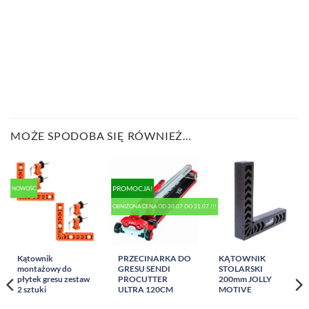
MOŻE SPODOBA SIĘ RÓWNIEŻ…
PROMOCJA!
NOWOŚĆ
OBNIŻONA CENA OD 20.07 DO 31.07 !!!
Kątownik
PRZECINARKA DO
KĄTOWNIK
montażowy do
GRESU SENDI
STOLARSKI
płytek gresu zestaw
PROCUTTER
200mm JOLLY
2 sztuki
ULTRA 120CM
MOTIVE