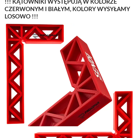
!!! KĄTOWNIKI WYSTĘPUJĄ W KOLORZE
CZERWONYM I BIAŁYM, KOLORY WYSYŁAMY
LOSOWO !!!