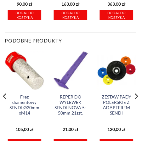
90,00
zł
163,00
zł
363,00
zł
DODAJ DO
DODAJ DO
DODAJ DO
KOSZYKA
KOSZYKA
KOSZYKA
PODOBNE PRODUKTY
Frez
REPER DO
ZESTAW PADY
diamentowy
WYLEWEK
POLERSKIE Z
SENDI Ø20mm
SENDI NOVA 5-
ADAPTEREM
xM14
50mm 21szt.
SENDI
105,00
zł
21,00
zł
120,00
zł