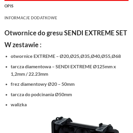
OPIS
INFORMACJE DODATKOWE
Otwornice do gresu SENDI EXTREME SET
W zestawie :
otwornice EXTREME – Ø20,Ø25,Ø35,Ø40,Ø55,Ø68
tarcza diamentowa – SENDI EXTREME Ø125mm x
1,2mm / 22.23mm
frez diamentowy Ø20 – 50mm
tarcza do podcinania Ø50mm
walizka