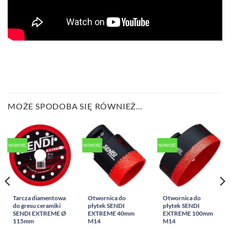
MOŻE SPODOBA SIĘ RÓWNIEŻ…
NOWOŚĆ
NOWOŚĆ
NOWOŚĆ
Tarcza diamentowa
Otwornica do
Otwornica do
do gresu ceramiki
płytek SENDI
płytek SENDI
SENDI EXTREME Ø
EXTREME 40mm
EXTREME 100mm
115mm
M14
M14