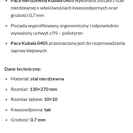
Paca nierdzewna Kubala 0405
wykonana została z stali
nierdzewnej o właściwościach kwasoodpornych oraz
grubości 0,7 mm
Posiada wyprofilowany, ergonomiczny i odpowiednio
wyważony uchwyt z PS – polistyren
Paca Kubala 0405
przeznaczona jest do rozprowadzania
zapraw klejowych
Dane techniczne:
Materiał:
stal nierdzewna
Rozmiar:
130×270 mm
Rozmiar zębów:
10×10
Kwasoodporna:
tak
Grubość:
0,7 mm