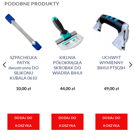
PODOBNE PRODUKTY
SZPACHELKA
KIELNIA
UCHWYT
PATYK
PÓŁOKRĄGŁA
WYMIENNY
dwustronny DO
SKROBAK DO
BIHUI PTSGSH
SILIKONU
WIADRA BIHUI
KUBALA 0610
10,00
zł
44,00
zł
49,00
zł
DODAJ DO
DODAJ DO
DODAJ DO
KOSZYKA
KOSZYKA
KOSZYKA