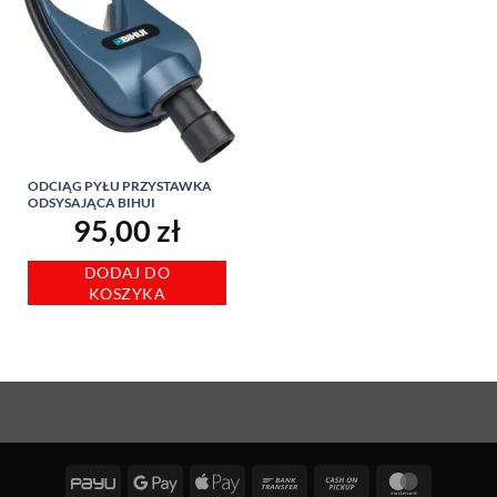
ODCIĄG PYŁU PRZYSTAWKA
ODSYSAJĄCA BIHUI
95,00
zł
DODAJ DO
KOSZYKA
PayU
Google
Apple
Bank
Cash
MasterCa