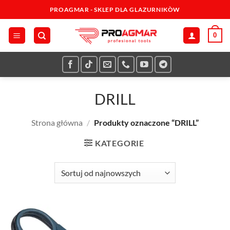
Przewiń
PROAGMAR - SKLEP DLA GLAZURNIKÒW
do
zawartości
0
DRILL
Strona główna
/
Produkty oznaczone “DRILL”
KATEGORIE