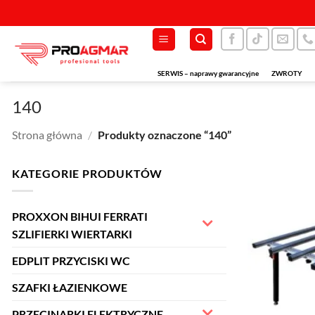
Przewiń
do
zawartości
SERWIS – naprawy gwarancyjne
ZWROTY
140
Strona główna
/
Produkty oznaczone “140”
KATEGORIE PRODUKTÓW
PROXXON BIHUI FERRATI
SZLIFIERKI WIERTARKI
EDPLIT PRZYCISKI WC
SZAFKI ŁAZIENKOWE
PRZECINARKI ELEKTRYCZNE