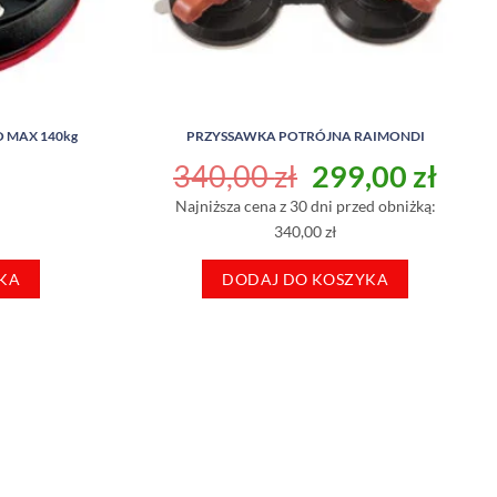
 MAX 140kg
PRZYSSAWKA POTRÓJNA RAIMONDI
Pierwotna
Aktu
340,00
zł
299,00
zł
cena
cen
Najniższa cena z 30 dni przed obniżką:
wynosiła:
wyno
340,00 zł
340,00 zł.
299,
KA
DODAJ DO KOSZYKA