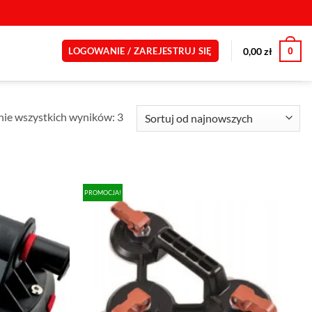
0
0,00
zł
LOGOWANIE / ZAREJESTRUJ SIĘ
Posortowane
ie wszystkich wyników: 3
według
najnowszych
PROMOCJA!