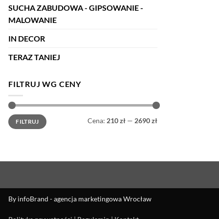
SUCHA ZABUDOWA - GIPSOWANIE -
MALOWANIE
IN DECOR
TERAZ TANIEJ
FILTRUJ WG CENY
Cena
Cena
Cena:
210 zł
—
2690 zł
FILTRUJ
min
max
By
infoBrand - agencja marketingowa Wrocław