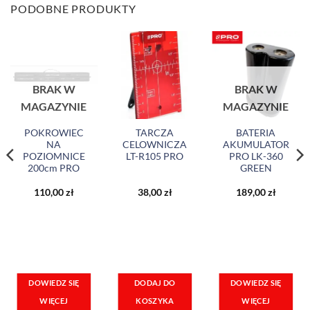
PODOBNE PRODUKTY
BRAK W
BRAK W
MAGAZYNIE
MAGAZYNIE
POKROWIEC
TARCZA
BATERIA
NA
CELOWNICZA
AKUMULATOR
POZIOMNICE
LT-R105 PRO
PRO LK-360
200cm PRO
GREEN
110,00
zł
38,00
zł
189,00
zł
DOWIEDZ SIĘ
DOWIEDZ SIĘ
DODAJ DO
WIĘCEJ
WIĘCEJ
KOSZYKA