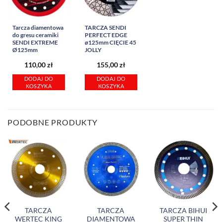
Tarcza diamentowa
TARCZA SENDI
do gresu ceramiki
PERFECT EDGE
SENDI EXTREME
ø125mm CIĘCIE 45
Ø125mm
JOLLY
110,00
zł
155,00
zł
DODAJ DO
DODAJ DO
KOSZYKA
KOSZYKA
PODOBNE PRODUKTY
TARCZA
TARCZA
TARCZA BIHUI
WERTEC KING
DIAMENTOWA
SUPER THIN