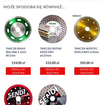
MOŻE SPODOBA SIĘ RÓWNIEŻ…
TARCZA BIHUI
TARCZA DISTAR
TARCZA WERTEC
Slim-Slab 1,1mm
EDGE DRY
KING GRES 125mm
Ø115m
ø125mm
114,00
zł
215,00
zł
105,00
zł
DODAJ DO
DODAJ DO
DODAJ DO
KOSZYKA
KOSZYKA
KOSZYKA