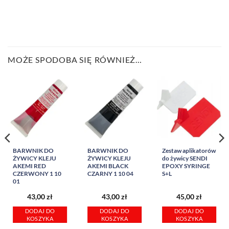
MOŻE SPODOBA SIĘ RÓWNIEŻ…
BARWNIK DO
BARWNIK DO
Zestaw aplikatorów
ŻYWICY KLEJU
ŻYWICY KLEJU
do żywicy SENDI
AKEMI RED
AKEMI BLACK
EPOXY SYRINGE
CZERWONY 1 10
CZARNY 1 10 04
S+L
01
43,00
zł
43,00
zł
45,00
zł
DODAJ DO
DODAJ DO
DODAJ DO
KOSZYKA
KOSZYKA
KOSZYKA