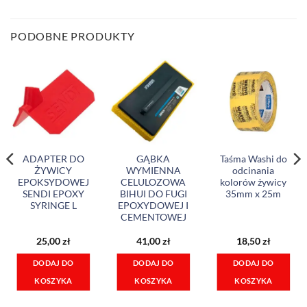
PODOBNE PRODUKTY
ADAPTER DO
GĄBKA
Taśma Washi do
ŻYWICY
WYMIENNA
odcinania
EPOKSYDOWEJ
CELULOZOWA
kolorów żywicy
SENDI EPOXY
BIHUI DO FUGI
35mm x 25m
SYRINGE L
EPOXYDOWEJ I
CEMENTOWEJ
25,00
zł
41,00
zł
18,50
zł
DODAJ DO
DODAJ DO
DODAJ DO
KOSZYKA
KOSZYKA
KOSZYKA