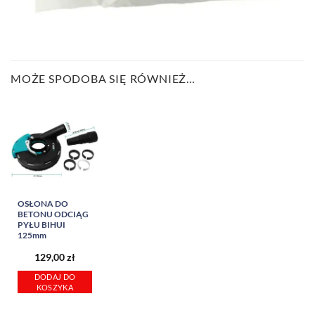
MOŻE SPODOBA SIĘ RÓWNIEŻ…
OSŁONA DO
BETONU ODCIĄG
PYŁU BIHUI
125mm
129,00
zł
DODAJ DO
KOSZYKA