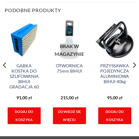
PODOBNE PRODUKTY
BRAK W
MAGAZYNIE
GĄBKA
OTWORNICA
PRZYSSAWKA
KOSTKA DO
75mm BIHUI
POJEDYŃCZA
SZLIFOWANIA
ALUMINIOWA
BIHUI
BIHUI 40kg
GRADACJA 60
91,00
zł
215,00
zł
95,00
zł
DOWIEDZ SIĘ
DODAJ DO
DODAJ DO
WIĘCEJ
KOSZYKA
KOSZYKA