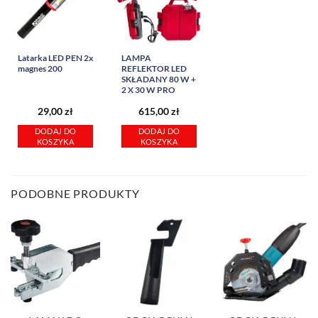
Latarka LED PEN 2x
LAMPA
magnes 200
REFLEKTOR LED
SKŁADANY 80 W +
2 X 30 W PRO
29,00
zł
615,00
zł
DODAJ DO
DODAJ DO
KOSZYKA
KOSZYKA
PODOBNE PRODUKTY