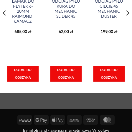
ŁAMAK DO
ODCIĄG PYŁU
ODCIĄG PYŁU
PŁYTEK 6-
RURA DO
CIĘCIE 45
20MM
MECHANIC
MECHANIC
RAIMONDI
SLIDER 45
DUSTER
ŁAMACZ
685,00
zł
62,00
zł
199,00
zł
DODAJ DO
DODAJ DO
DODAJ DO
KOSZYKA
KOSZYKA
KOSZYKA
PayU
Google
Apple
Bank
Cash
MasterCa
Pay
Pay
Transfer
on
By
infoBrand - agencja marketingowa Wrocław