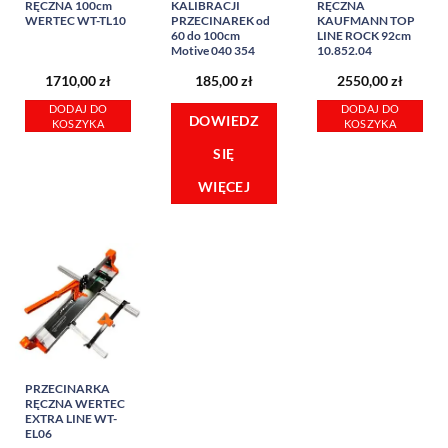
RĘCZNA 100cm
KALIBRACJI
RĘCZNA
WERTEC WT-TL10
PRZECINAREK od
KAUFMANN TOP
60 do 100cm
LINE ROCK 92cm
Motive 040 354
10.852.04
1710,00
zł
185,00
zł
2550,00
zł
DODAJ DO
DODAJ DO
DOWIEDZ
KOSZYKA
KOSZYKA
SIĘ
WIĘCEJ
PRZECINARKA
RĘCZNA WERTEC
EXTRA LINE WT-
EL06