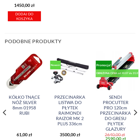
1450,00
zł
DODAJ DO
KOSZYKA
PODOBNE PRODUKTY
Promocja!
Nowość
OBNIŻONA CENA od 20.07 do 31.07 
KÓŁKO TNĄCE
PRZECINARKA
SENDI
NÓŻ SILVER
LISTWA DO
PROCUTTER
8mm 01958
PŁYTEK
PRO 120cm
RUBI
RAIMONDI
PRZECINARKA
RAIZOR MK 2
DO GRESU
PLUS 336cm
PŁYTEK
GLAZURY
61,00
zł
3500,00
zł
2640,00
zł
Pierwotna
Aktual
2590,00
zł