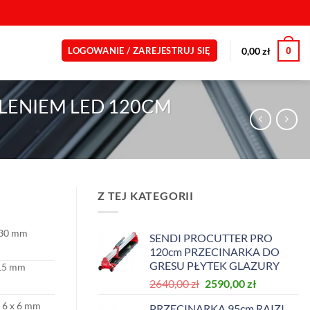
0
0,00
zł
LOGOWANIE / ZAREJESTRUJ SIĘ
TLENIEM LED 120CM
Z TEJ KATEGORII
30 mm
SENDI PROCUTTER PRO
120cm PRZECINARKA DO
GRESU PŁYTEK GLAZURY
15 mm
Pierwotna
Aktualna
2640,00
zł
2590,00
zł
cena
cena
 6 x 6 mm
PRZECINARKA 95cm RAIZI