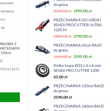
wynosiła:
wynosi:
yskowane
do gresu
2640,00 zł.
2590,00 zł.
Pierwotna
Aktualna
2090,00
zł
1999,00
zł
 składane
cena
cena
lony
PRZECINARKA DO GRESU
wynosiła:
wynosi:
SENDI PROCUTTER ULTRA
2090,00 zł.
1999,00 zł.
 kg
120CM
Pierwotna
Aktualna
2890,00
zł
2790,00
zł
cena
cena
BLEBEE Z
PRZECINARKA 65cm RAIZI
wynosiła:
wynosi:
IETLENIEM
do gresu
2890,00 zł.
2790,00 zł.
 120cm
Pierwotna
Aktualna
1649,00
zł
1599,00
zł
ZI
cena
cena
Kółko tnące Ø22 x 6 x 6 mm
wynosiła:
wynosi:
7703151671
SENDI PRO CUTTER 1200
1649,00 zł.
1599,00 zł.
65,00
zł
PRZECINARKA 120cm RAIZI
do gresu
2590,00
zł
PRZECINARKA 160cm RAIZI
do gresu