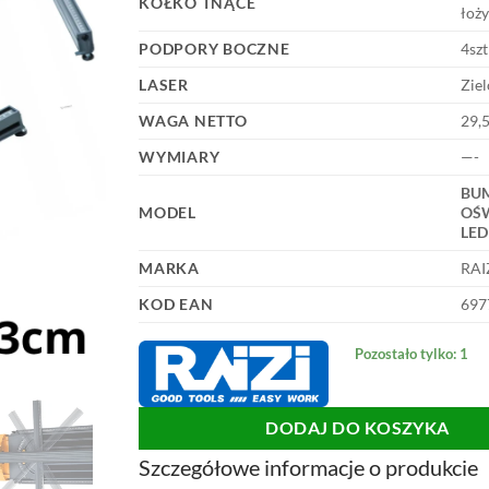
KÓŁKO TNĄCE
łoż
PODPORY BOCZNE
4szt
LASER
Zie
WAGA NETTO
29,5
WYMIARY
—-
BUM
MODEL
OŚW
LED
MARKA
RAI
KOD EAN
697
Pozostało tylko: 1
DODAJ DO KOSZYKA
Szczegółowe informacje o produkcie