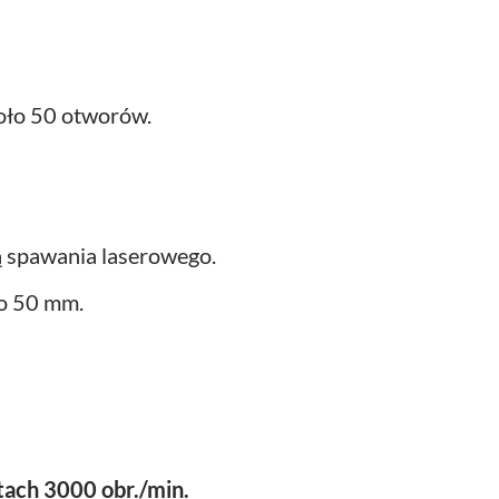
koło 50 otworów.
 spawania laserowego.
do 50 mm.
tach 3000 obr./min.