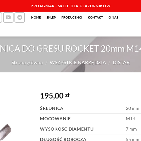
PROAGMAR - SKLEP DLA GLAZURNIKÒW
HOME
SKLEP
PRODUCENCI
KONTAKT
O NAS
ICA DO GRESU ROCKET 20mm M14
Strona główna
/
WSZYSTKIE NARZĘDZIA
/
DISTAR
195,00
zł
ŚREDNICA
20 mm
MOCOWANIE
M14
WYSOKOŚĆ DIAMENTU
7 mm
DŁUGOŚĆ ROBOCZA
55 mm