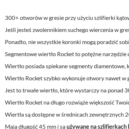
300+ otworów w gresie przy użyciu szlifierki kąto
Jeśli jesteś zwolennikiem suchego wiercenia w gre
Ponadto, nie wszystkie koronki mogą poradzić sob
Segmentowe wiertło Rocket to potężne narzędzie d
Wiertło posiada spiekane segmenty diamentowe, 
Wiertło Rocket szybko wykonuje otwory nawet w g
Jest to trwałe wiertło, które wystarczy na ponad
Wiertło Rocket na długo rozwiąże większość Twoi
Wiertła są dostępne w średnicach zewnętrznych 20
Mają długość 45 mm i są
używane na szlifierkach