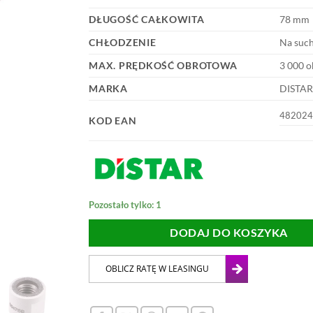
DŁUGOŚĆ CAŁKOWITA
78 mm
CHŁODZENIE
Na suc
MAX. PRĘDKOŚĆ OBROTOWA
3 000 o
MARKA
DISTAR
482024
KOD EAN
Pozostało tylko: 1
DODAJ DO KOSZYKA