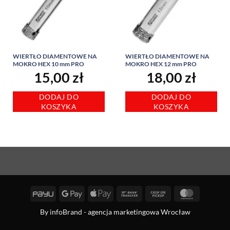
WIERTŁO DIAMENTOWE NA
WIERTŁO DIAMENTOWE NA
MOKRO HEX 10 mm PRO
MOKRO HEX 12 mm PRO
15,00
zł
18,00
zł
DODAJ DO
DODAJ DO
KOSZYKA
KOSZYKA
PayU
Google
Apple
Bank
Cash
MasterCa
Pay
Pay
Transfer
on
By
infoBrand - agencja marketingowa Wrocław
Pickup