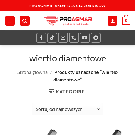
Przewiń
PROAGMAR - SKLEP DLA GLAZURNIKÒW
do
zawartości
0
wiertło diamentowe
Strona główna
/
Produkty oznaczone “wiertło
diamentowe”
KATEGORIE