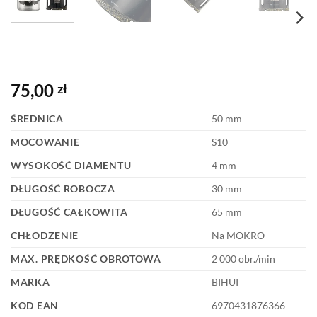
75,00
zł
ŚREDNICA
50 mm
MOCOWANIE
S10
WYSOKOŚĆ DIAMENTU
4 mm
DŁUGOŚĆ ROBOCZA
30 mm
DŁUGOŚĆ CAŁKOWITA
65 mm
CHŁODZENIE
Na MOKRO
MAX. PRĘDKOŚĆ OBROTOWA
2 000 obr./min
MARKA
BIHUI
KOD EAN
6970431876366