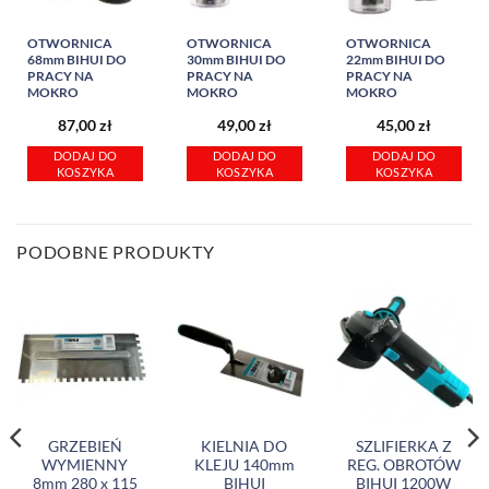
OTWORNICA
OTWORNICA
OTWORNICA
68mm BIHUI DO
30mm BIHUI DO
22mm BIHUI DO
PRACY NA
PRACY NA
PRACY NA
MOKRO
MOKRO
MOKRO
87,00
zł
49,00
zł
45,00
zł
DODAJ DO
DODAJ DO
DODAJ DO
KOSZYKA
KOSZYKA
KOSZYKA
PODOBNE PRODUKTY
GRZEBIEŃ
KIELNIA DO
SZLIFIERKA Z
WYMIENNY
KLEJU 140mm
REG. OBROTÓW
8mm 280 x 115
BIHUI
BIHUI 1200W